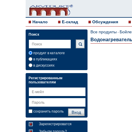
Начало
E-склад
Обсуждения
Все продукты
Бойле
-
Поиск
Водонагреватель 
продукт в каталоге
в публикациях
в дискуссиях
Регистрированным
пользователям
сохранить пароль
Зарегистрироватся
Забыли пароль?