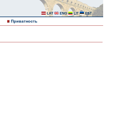
LAT
ENG
LIT
EST
Приватность