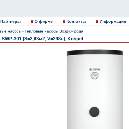
Партнеры
О фирме
Контакты
Информация
вые насосы
Тепловые насосы Воздух-Вода
-
SWP-301 (S=2,63м2, V=298л), Kospel