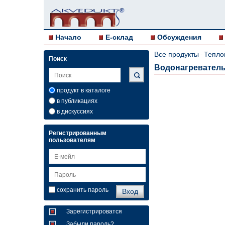
Начало
E-склад
Обсуждения
Все продукты
Тепло
-
Поиск
Водонагреватель 
продукт в каталоге
в публикациях
в дискуссиях
Регистрированным
пользователям
сохранить пароль
Зарегистрироватся
Забыли пароль?