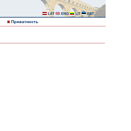
LAT
ENG
LIT
EST
Приватность