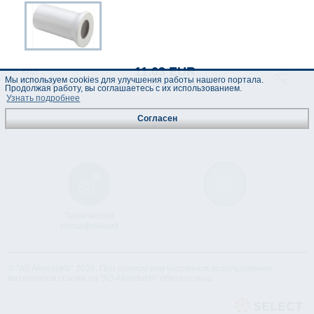
11.03 EUR
код :
Мы используем cookies для улучшения работы нашего портала.
871831
(Цены указаны с НДС)
Продолжая работу, вы соглашаетесь с их использованием.
Узнать подробнее
Согласен
Техническая
Лист данных
спецификация
© "AS Akvedukts" 2026. При полном или частичном использовании
материалов ссылка на "AS Akvedukts" обязательна.