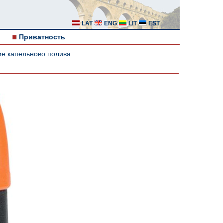
LAT
ENG
LIT
EST
Приватность
е капельново полива