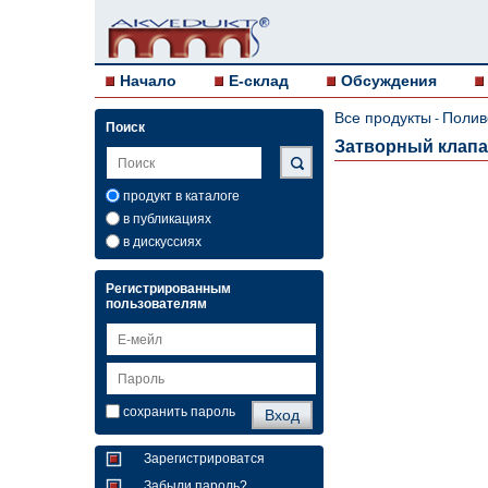
Начало
E-склад
Обсуждения
Все продукты
Полив
-
Поиск
Затворный клапан 
продукт в каталоге
в публикациях
в дискуссиях
Регистрированным
пользователям
сохранить пароль
Зарегистрироватся
Забыли пароль?