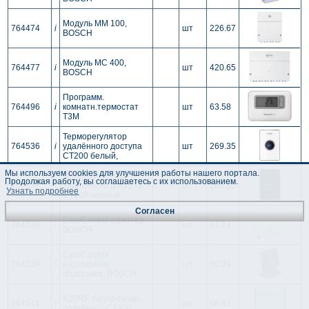
Модуль MM 100,
764474
i
шт
226.67
BOSCH
Модуль MC 400,
764477
i
шт
420.65
BOSCH
Программ.
764496
i
комнатн.термостат
шт
63.58
T3M
Терморегулятор
764536
i
удалённого доступа
шт
269.35
CT200 белый,
Мы используем cookies для улучшения работы нашего портала.
Терморегулятор
Продолжая работу, вы соглашаетесь с их использованием.
764537
i
удалённого доступа
шт
269.35
Узнать подробнее
CT200 черный,
Согласен
EasyControl адаптер,
764538
i
шт
47.24
BOSCH
EasyControl
764539
i
настольная
шт
50.39
подставка, BOSCH
K20RF, безпроводн.
764541
i
шт
66.62
подключ. с CT200