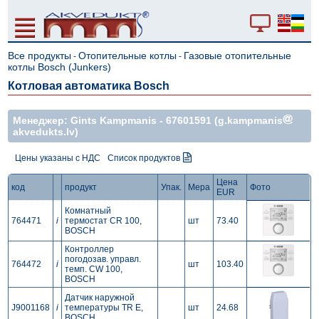
Все продукты
Отопительные котлы
Газовые отопительные
-
-
котлы Bosch (Junkers)
Котловая автоматика Bosch
Mенеджер: Gints Kampmanis -
67601591
(g.kampmanis
akvedukts.lv)
Цены указаны с НДС
Список продуктов
Цена
код
продукт
Упак.
Мера
Фото
EUR
Комнатный
764471
i
термостат CR 100,
шт
73.40
BOSCH
Контроллер
погодозав. управл.
764472
i
шт
103.40
темп. CW 100,
BOSCH
Датчик наружной
J9001168
i
температуры TR E,
шт
24.68
BOSCH