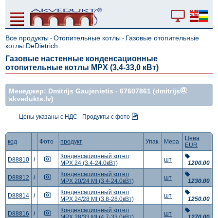
Все продукты
Отопительные котлы
Газовые отопительные
-
-
котлы DeDietrich
Газовые настенные конденсационные
отопительные котлы MPX (3,4-33,0 кВт)
Mенеджер: Dmitrijs Gaujenietis -
67607861
(dmitrijs
akvedukts.lv)
Цены указаны с НДС
Продукты с фото
Цена
код
Фото
продукт
Упак.
Мера
EUR
Конденсационный котел
D88810
i
шт
MPX 24 (3.4-24.0кВт)
1200.00
Конденсационный котел
D88812
i
шт
MPX 20/24 MI (3.4-24.0кВт)
1230.00
Конденсационный котел
D88814
i
шт
MPX 24/28 MI (3.8-28.0кВт)
1250.00
Конденсационный котел
D88816
i
шт
MPX 28/33 MI (4.7-33.0кВт)
1270.00