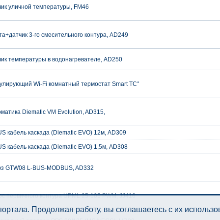
чик уличной температуры, FM46
а+датчик 3-го смесительного контура, AD249
чик температуры в водонагревателе, AD250
улирующий Wi-Fi комнатный термостат Smart TC°
матика Diematic VM Evolution, AD315,
S кабель каскада (Diematic EVO) 12м, AD309
S кабель каскада (Diematic EVO) 1,5м, AD308
з GTW08 L-BUS-MODBUS, AD332
ос первичного контура UPML 25-105 PWM, JJ416
ортала. Продолжая работу, вы соглашаетесь с их использ