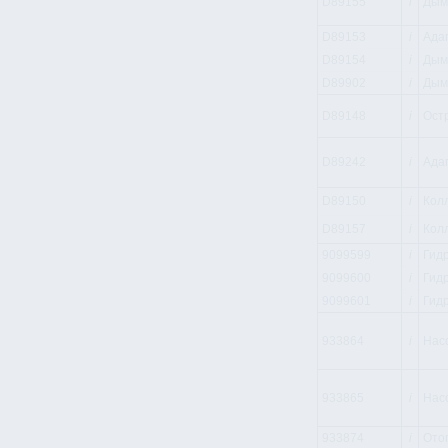
D89155
i
Дым
D89153
i
Ада
D89154
i
Дым
D89902
i
Дым
D89148
i
Ост
D89242
i
Ада
D89150
i
Кол
D89157
i
Кол
9099599
i
Гид
9099600
i
Гид
9099601
i
Гид
933864
i
Нас
933865
i
Нас
933874
i
Ото