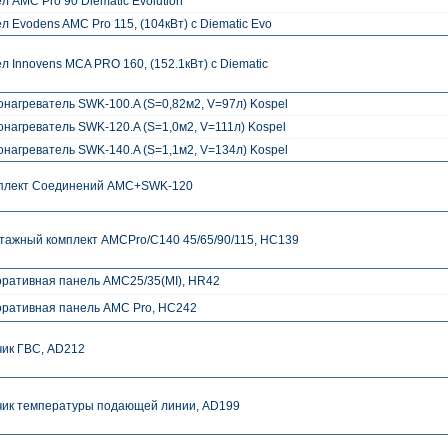
л AMC Pro 90 Diematic Evolution
л Evodens AMC Pro 115, (104кВт) c Diematic Evo
л Innovens MCA PRO 160, (152.1кВт) c Diematic
онагреватель SWK-100.A (S=0,82м2, V=97л) Kospel
нагреватель SWK-120.A (S=1,0м2, V=111л) Kospel
онагреватель SWK-140.A (S=1,1м2, V=134л) Kospel
плект Соединений AMC+SWK-120
тажный комплект AMCPro/C140 45/65/90/115, HC139
оративная панель AMC25/35(MI), HR42
оративная панель AMC Pro, HC242
чик ГВС, AD212
чик температуры подающей линии, AD199