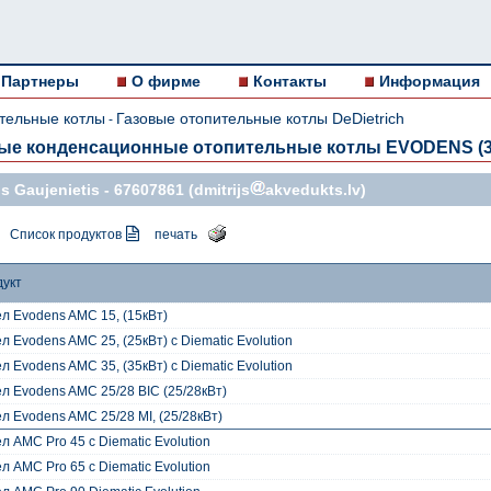
Партнеры
О фирме
Контакты
Информация
тельные котлы
Газовые отопительные котлы DeDietrich
-
ые конденсационные отопительные котлы EVODENS (3,4
s Gaujenietis -
67607861
(dmitrijs
akvedukts.lv)
Список продуктов
печать
дукт
л Evodens AMC 15, (15кВт)
л Evodens AMC 25, (25кВт) c Diematic Evolution
л Evodens AMC 35, (35кВт) c Diematic Evolution
л Evodens AMC 25/28 BIC (25/28кВт)
л Evodens AMC 25/28 MI, (25/28кВт)
л AMC Pro 45 c Diematic Evolution
л AMC Pro 65 с Diematic Evolution