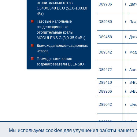
отопительные котлы
D89906
i
Дат
C340/C640 ECO (51,0-1303,0
кВт)
Газовые напольные
D89980
i
Плат
конденсационные
отопительные котлы
D89458
i
Дат
MODULENS G (3,0-35,9 кВт)
Дымоходы конденсационных
котлов
D89542
i
Мод
Термодинамические
водонагреватели ELENSIO
D89472
i
Авто
D89410
i
S-BU
D89966
i
S-BU
D89042
i
Шлю
D89386
i
Нас
Мы используем cookies для улучшения работы нашего п