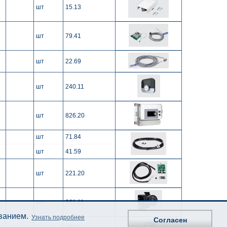
шт
15.13
шт
79.41
шт
22.69
шт
240.11
шт
826.20
шт
71.84
шт
41.59
шт
221.20
шт
361.11
ованием.
Узнать подробнее
Согласен