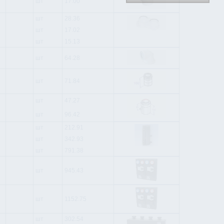
шт
17.00
шт
28.36
шт
17.02
шт
15.13
шт
64.28
шт
71.84
шт
47.27
шт
96.42
шт
212.91
шт
342.93
шт
791.38
шт
945.43
шт
1152.75
шт
302.54