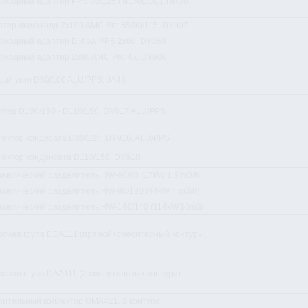
оходный адаптер PPS 80/125 (MCA/EGC), HR38
птер дымохода 2x100 AMC Pro 65/90/115, DY907
оходный адаптер BI-flow PPS 2x80, DY868
оходный адаптер 2x80 AMC Pro 45, DY906
рый угол D60/100 ALU/PPS, JA43
птер D100/150 - D110/150, DY817 ALU/PPS
лектор кондесата D80/125, DY916, ALU/PPS
лектор конденсата D110/150, DY918
равлический разделитель HW-60/80 (17kW 1.5 m3/h
равлический разделитель HW-80/120 (44kW 4 m3/h)
равлический разделитель HW-140/140 (114kW,10m3/
осная група DDA111 (прямой+смесителный контуры)
осная група DAA111 (2 смесительных контура)
пительный коллектор GMA421, 2 контура