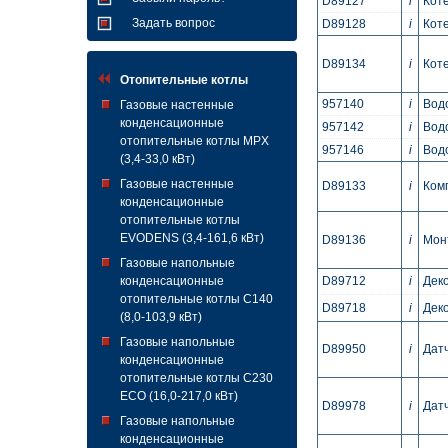
D89127
i
Коте
Задать вопрос
D89128
i
Коте
D89134
i
Коте
Отопительные котлы
957140
i
Вод
Газовые настенные
конденсационные
957142
i
Водо
отопительные котлы MPX
957146
i
Вод
(3,4-33,0 кВт)
Газовые настенные
D89133
i
Ком
конденсационные
отопительные котлы
EVODENS (3,4-161,6 кВт)
D89136
i
Мон
Газовые напольные
конденсационные
D89712
i
Дек
отопительные котлы C140
D89718
i
Дек
(8,0-103,9 кВт)
Газовые напольные
D89950
i
Дат
конденсационные
отопительные котлы C230
ECO (16,0-217,0 кВт)
D89978
i
Дат
Газовые напольные
конденсационные