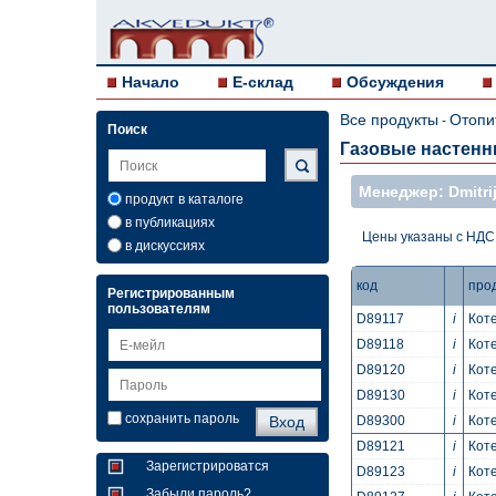
Начало
E-склад
Обсуждения
Все продукты
Отопи
-
Поиск
Газовые настенн
Mенеджер: Dmitrij
продукт в каталоге
в публикациях
Цены указаны с НДС
в дискуссиях
код
про
Регистрированным
пользователям
D89117
i
Коте
D89118
i
Коте
D89120
i
Коте
D89130
i
Коте
сохранить пароль
D89300
i
Коте
D89121
i
Коте
Зарегистрироватся
D89123
i
Коте
Забыли пароль?