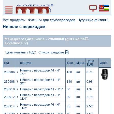
Все продукты
Фитинги для трубопроводов
Чугунные фитинги
-
-
Нипели с переходом
Mенеджер: Ģirts Ķeiris -
29608068
(girts.keiris
akvedukts.lv)
Цены указаны с НДС
Список продуктов
Цена
код
продукт
Упак.
Мера
Фото
EUR
Нипель с переходом /Н - Н/
230906
i
160
шт
0.71
1/2''
Нипель с переходом /Н - Н/
230908
i
140
шт
0.98
3/4''
230910
i
Нипель с переходом /Н - Н/ 1''
60
шт
1.32
Нипель с переходом /Н - Н/
230912
i
80
шт
2.18
11/4''
Нипель с переходом /Н - Н/
230914
i
35
шт
2.56
11/2''