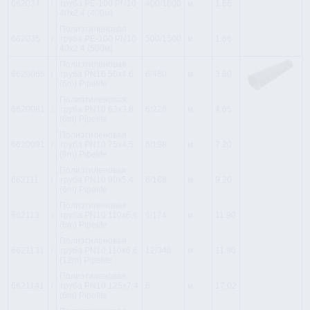
662034
i
труба PE-100 PN10
400/1600
м
1.66
40x2.4 (400м)
Полиэтиленовая
662035
i
труба PE-100 PN10
500/1500
м
1.66
40x2.4 (500м)
Полиэтиленовая
6620066
i
труба PN16 50x4.6
6/480
м
3.60
(6m) Pipelife
Полиэтиленовая
6620081
i
труба PN10 63x3.8
6/228
м
4.65
(6m) Pipelife
Полиэтиленовая
6620091
i
труба PN10 75x4,5
6/198
м
7.20
(6m) Pipelife
Полиэтиленовая
662111
i
труба PN10 90x5,4
6/168
м
9.20
(6m) Pipelife
Полиэтиленовая
662113
i
труба PN10 110x6,6
6/174
м
11.90
(6m) Pipelife
Полиэтиленовая
6621131
i
труба PN10 110x6,6
12/348
м
11.90
(12m) Pipelife
Полиэтиленовая
6621141
i
труба PN10 125x7,4
6
м
17.02
(6m) Pipelife