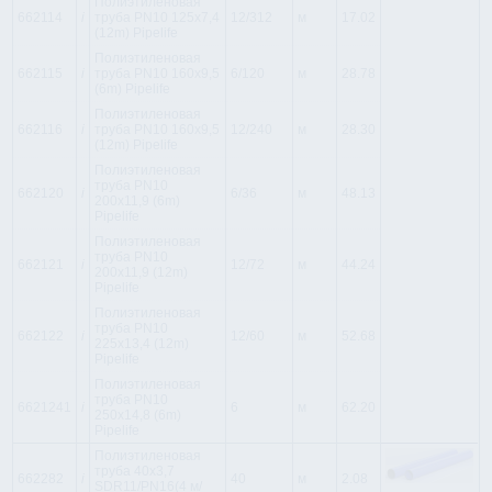
Полиэтиленовая
662114
i
труба PN10 125x7,4
12/312
м
17.02
(12m) Pipelife
Полиэтиленовая
662115
i
труба PN10 160x9,5
6/120
м
28.78
(6m) Pipelife
Полиэтиленовая
662116
i
труба PN10 160x9,5
12/240
м
28.30
(12m) Pipelife
Полиэтиленовая
труба PN10
662120
i
6/36
м
48.13
200x11,9 (6m)
Pipelife
Полиэтиленовая
труба PN10
662121
i
12/72
м
44.24
200x11,9 (12m)
Pipelife
Полиэтиленовая
труба PN10
662122
i
12/60
м
52.68
225x13,4 (12m)
Pipelife
Полиэтиленовая
труба PN10
6621241
i
6
м
62.20
250x14,8 (6m)
Pipelife
Полиэтиленовая
труба 40x3,7
662282
i
40
м
2.08
SDR11/PN16(4 м/