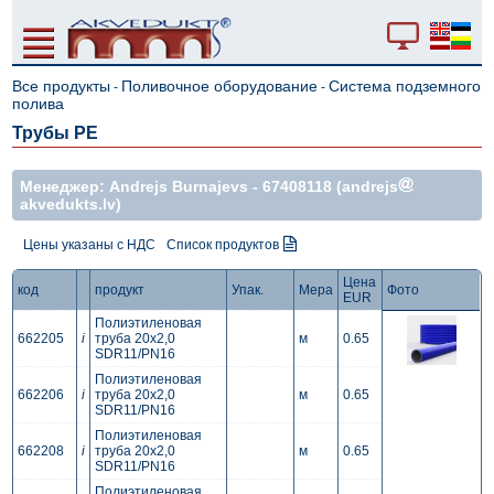
Все продукты
Поливочное оборудование
Система подземного
-
-
полива
Трубы PE
Mенеджер: Andrejs Burnajevs -
67408118
(andrejs
akvedukts.lv)
Цены указаны с НДС
Список продуктов
Цена
код
продукт
Упак.
Мера
Фото
EUR
Полиэтиленовая
662205
i
труба 20x2,0
м
0.65
SDR11/PN16
Полиэтиленовая
662206
i
труба 20x2,0
м
0.65
SDR11/PN16
Полиэтиленовая
662208
i
труба 20x2,0
м
0.65
SDR11/PN16
Полиэтиленовая