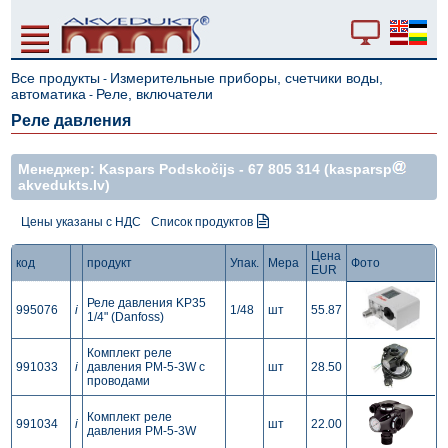
Все продукты
Измерительные приборы, счетчики воды,
-
автоматика
Реле, включатели
-
Реле давления
Mенеджер: Kaspars Podskočijs -
67 805 314
(kasparsp
akvedukts.lv)
Цены указаны с НДС
Список продуктов
Цена
код
продукт
Упак.
Мера
Фото
EUR
Реле давления KP35
995076
i
1/48
шт
55.87
1/4" (Danfoss)
Комплект реле
991033
i
давления PM-5-3W с
шт
28.50
проводами
Комплект реле
991034
i
шт
22.00
давления PM-5-3W