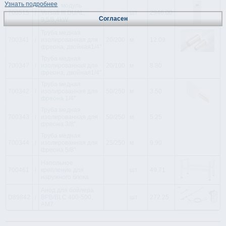
Узнать подробнее
Внутр. модуль
700515
i
Versati III DUAL,
шт
2946.00
Согласен
9,5/8,4kW
Труба медная
700341
i
изолированная для
20/200
м
12.09
фреона, двойная1/4"
Труба медная
700347
i
изолированная для
20/100
м
8.80
фреона, двойная1/4"
Труба медная
700342
i
изолированная для
50/250
м
3.50
фреона 1/4"
Труба медная
700343
i
изолированная для
50/250
м
5.25
фреона 3/8"
Труба медная
700344
i
изолированная для
25/250
м
9.90
фреона 5/8"
Напольное
700461
i
крепление для
шт
49.71
наружного блока
Анод для бойлера
D89842
i
BPB/BLC 400-500,
шт
272.25
AM7