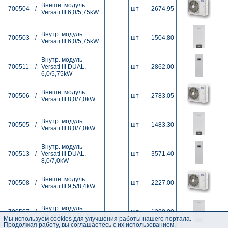
Внешн. модуль
700504
i
шт
2674.95
Versati III 6,0/5,75kW
Внутр. модуль
700503
i
шт
1504.80
Versati III 6,0/5,75kW
Внутр. модуль
700511
i
Versati III DUAL,
шт
2862.00
6,0/5,75kW
Внешн. модуль
700506
i
шт
2783.05
Versati III 8,0/7,0kW
Внутр. модуль
700505
i
шт
1483.30
Versati III 8,0/7,0kW
Внутр. модуль
700513
i
Versati III DUAL,
шт
3571.40
8,0/7,0kW
Внешн. модуль
700508
i
шт
2227.00
Versati III 9,5/8,4kW
Внутр. модуль
700507
i
шт
1288.00
Versati III 9,5/8,4kW
Мы используем cookies для улучшения работы нашего портала.
Продолжая работу, вы соглашаетесь с их использованием.