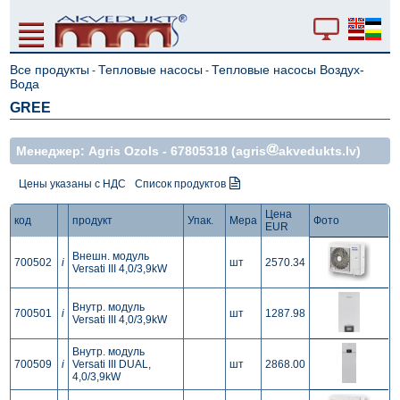
Все продукты
Тепловые насосы
Тепловые насосы Воздух-
-
-
Вода
GREE
Mенеджер: Agris Ozols -
67805318
(agris
akvedukts.lv)
Цены указаны с НДС
Список продуктов
Цена
код
продукт
Упак.
Мера
Фото
EUR
Внешн. модуль
700502
i
шт
2570.34
Versati III 4,0/3,9kW
Внутр. модуль
700501
i
шт
1287.98
Versati III 4,0/3,9kW
Внутр. модуль
700509
i
Versati III DUAL,
шт
2868.00
4,0/3,9kW