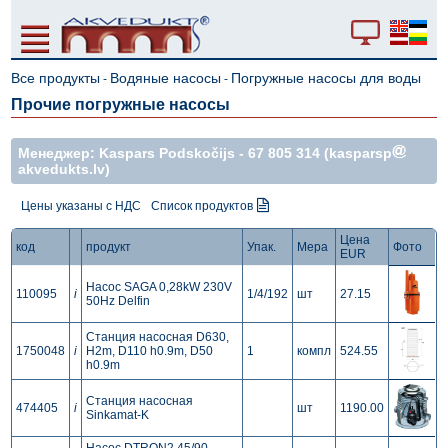
Все продукты
Водяные насосы
Погружные насосы для воды
-
-
Прочие погружные насосы
Mенеджер: Kaspars Podskočijs -
67 805 314
(kasparsp
akvedukts.lv)
Цены указаны с НДС
Список продуктов
Цена
код
продукт
Упак.
Мера
Фото
EUR
Насос SAGA 0,28kW 230V
110095
i
1/4/192
шт
27.15
50Hz Delfin
Станция насосная D630,
1750048
i
H2m, D110 h0.9m, D50
1
компл
524.55
h0.9m
Станция насосная
474405
i
шт
1190.00
Sinkamat-K