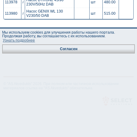
Hacoc DTRON2 45/90
113978
i
шт
480.00
230V/50Hz DAB
Hacoc GENIX WL 130
113980
i
шт
515.00
V230/50 DAB
Мы используем cookies для улучшения работы нашего портала.
Продолжая работу, вы соглашаетесь с их использованием.
Узнать подробнее
Согласен
© "AS Akvedukts" 2026. При полном или частичном использовании
материалов ссылка на "AS Akvedukts" обязательна.