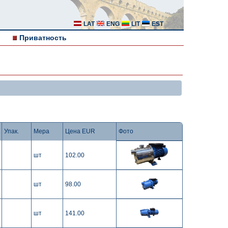
LAT
ENG
LIT
EST
Приватность
Упак.
Мера
Цена EUR
Фото
шт
102.00
шт
98.00
шт
141.00