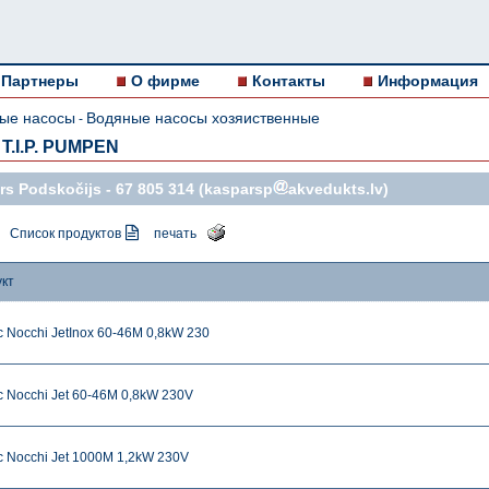
Партнеры
О фирме
Контакты
Информация
ые насосы
Водяные насосы хозяиственные
-
T.I.P. PUMPEN
s Podskočijs -
67 805 314
(kasparsp
akvedukts.lv)
Список продуктов
печать
укт
 Nocchi JetInox 60-46M 0,8kW 230
 Nocchi Jet 60-46M 0,8kW 230V
 Nocchi Jet 1000M 1,2kW 230V