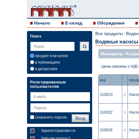
Начало
E-склад
Обсуждения
Все продукты
Водян
-
Поиск
Водяные насосы 
Mенеджер: Kaspar
продукт в каталоге
в публикациях
Цены указаны с НДС
в дискуссиях
код
прод
Регистрированным
пользователям
110023
i
Насос
110022
i
Насос
сохранить пароль
110024
i
Насос
Зарегистрироватся
Забыли пароль?