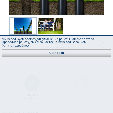
Мы используем cookies для улучшения работы нашего портала.
39.55 EUR
Продолжая работу, вы соглашаетесь с их использованием.
код :
Узнать подробнее
1730414
(Цены указаны с НДС)
Согласен
Техническая
Лист данных
спецификация