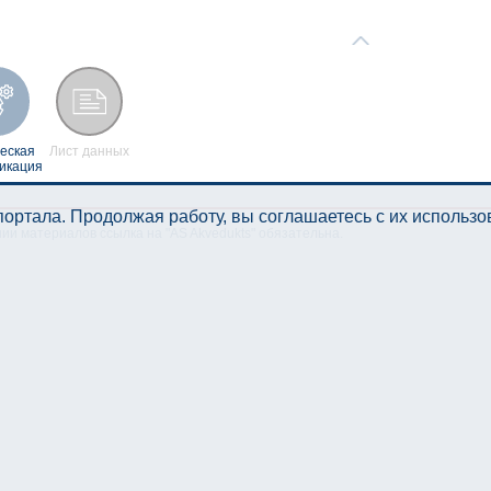
еская
Лист данных
икация
ортала. Продолжая работу, вы соглашаетесь с их использ
нии материалов ссылка на "AS Akvedukts" обязательна.