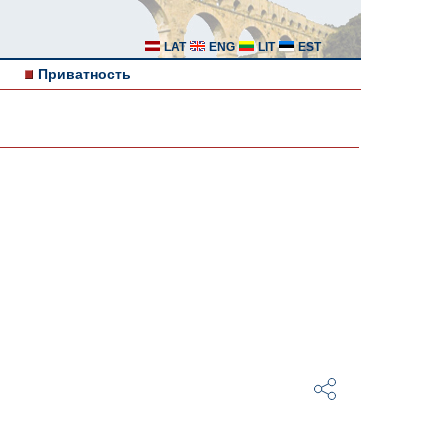
LAT
ENG
LIT
EST
Приватность