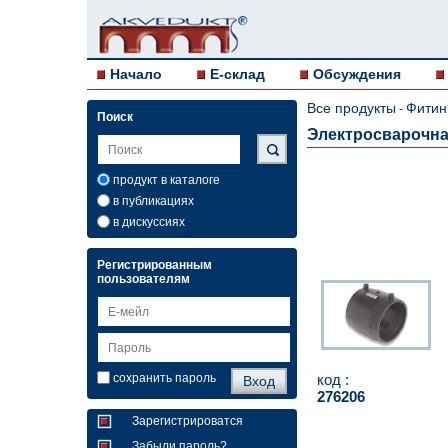
Начало
E-склад
Обсуждения
Все продукты
Фитин
-
Поиск
Электросварочна
продукт в каталоге
в публикациях
в дискуссиях
Регистрированным
пользователям
код :
сохранить пароль
276206
Зарегистрироватся
Забыли пароль?