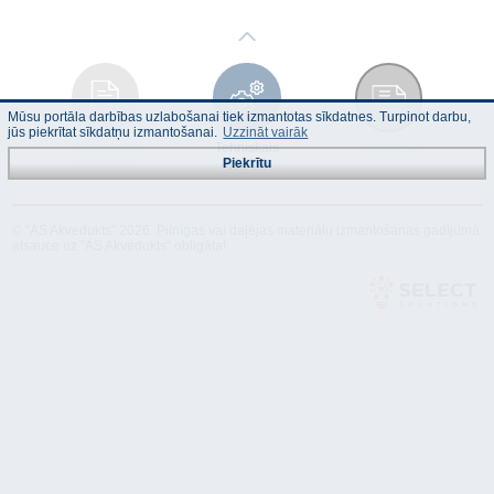
Mūsu portāla darbības uzlabošanai tiek izmantotas sīkdatnes. Turpinot darbu,
jūs piekrītat sīkdatņu izmantošanai.
Uzzināt vairāk
Lietošanas
Tehniskais
Atbilstība
instrukcija
apraksts
Piekrītu
© "AS Akvedukts" 2026. Pilnīgas vai daļējas materiālu izmantošanas gadījumā
atsauce uz "AS Akvedukts" obligāta!