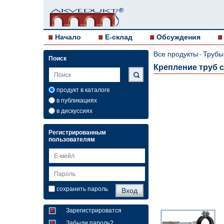
Начало
E-склад
Обсуждения
Все продукты
Трубы
-
Поиск
Крепление труб с
продукт в каталоге
в публикациях
в дискуссиях
Регистрированным
пользователям
сохранить пароль
Зарегистрироватся
Забыли пароль?