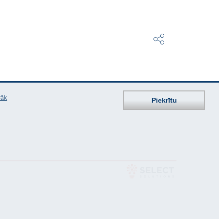
rāk
Piekrītu