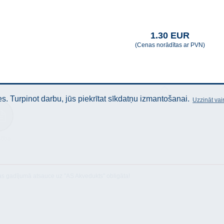
1.30 EUR
(Cenas norādītas ar PVN)
. Turpinot darbu, jūs piekrītat sīkdatņu izmantošanai.
Uzzināt vai
stība
as gadījumā atsauce uz "AS Akvedukts" obligāta!