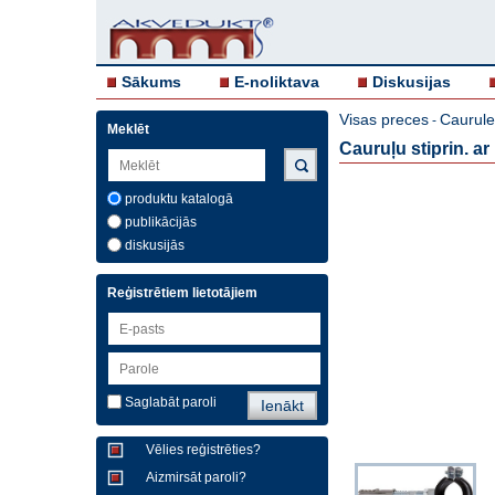
Sākums
E-noliktava
Diskusijas
Visas preces
Caurule
-
Meklēt
Cauruļu stiprin. a
produktu katalogā
publikācijās
diskusijās
Reģistrētiem lietotājiem
Saglabāt paroli
Vēlies reģistrēties?
Aizmirsāt paroli?