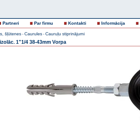
Partneri
Par firmu
Kontakti
Informācija
s, šļūtenes
Caurules
Cauruļu stiprinājumi
-
-
r izolāc. 1"1/4 38-43mm Vorpa