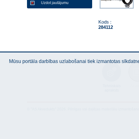
Uzdot jautājumu
Kods :
284112
Mūsu portāla darbības uzlabošanai tiek izmantotas sīkdatnes
Tehniskais
Atbil
apraksts
© "AS Akvedukts" 2026. Pilnīgas vai daļējas materiālu izmantošan