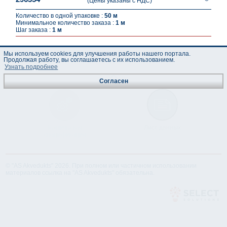
(Цены указаны с НДС)
Количество в одной упаковке :
50 м
Минимальное количество заказа :
1 м
Шаг заказа :
1 м
Мы используем cookies для улучшения работы нашего портала.
Продолжая работу, вы соглашаетесь с их использованием.
Узнать подробнее
Согласен
Техническая
Лист данных
спецификация
© "AS Akvedukts" 2026. При полном или частичном использовании
материалов ссылка на "AS Akvedukts" обязательна.