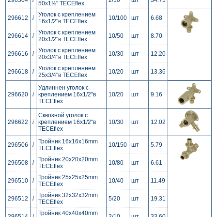
296504
i
2/10
шт
34.75
50x1½" TECEflex
Уголок с креплением
296612
i
10/100
шт
6.68
16x1/2"в TECEflex
Уголок с креплением
296614
i
10/50
шт
8.70
20x1/2"в TECEflex
Уголок с креплением
296616
i
10/30
шт
12.20
20x3/4"в TECEflex
Уголок с креплением
296618
i
10/20
шт
13.36
25x3/4"в TECEflex
Удлиннен уголок с
296620
i
креплением 16x1/2"в
10/20
шт
9.16
TECEflex
Сквозной уголок с
296622
i
креплением 16x1/2"в
10/30
шт
12.02
TECEflex
Тройник 16x16x16mm
296506
i
10/150
шт
5.79
TECEflex
Тройник 20x20x20mm
296508
i
10/80
шт
6.61
TECEflex
Тройник 25x25x25mm
296510
i
10/40
шт
11.49
TECEflex
Тройник 32x32x32mm
296512
i
5/20
шт
19.31
TECEflex
Тройник 40x40x40mm
296514
i
2/10
шт
33.60