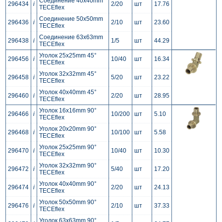
Соединение 40x40mm
296434
i
2/20
шт
17.76
TECEflex
Соединение 50x50mm
296436
i
2/10
шт
23.60
TECEflex
Соединение 63x63mm
296438
i
1/5
шт
44.29
TECEflex
Уголок 25x25mm 45°
296456
i
10/40
шт
16.34
TECEflex
Уголок 32x32mm 45°
296458
i
5/20
шт
23.22
TECEflex
Уголок 40x40mm 45°
296460
i
2/20
шт
28.95
TECEflex
Уголок 16x16mm 90°
296466
i
10/200
шт
5.10
TECEflex
Уголок 20x20mm 90°
296468
i
10/100
шт
5.58
TECEflex
Уголок 25x25mm 90°
296470
i
10/40
шт
10.30
TECEflex
Уголок 32x32mm 90°
296472
i
5/40
шт
17.20
TECEflex
Уголок 40x40mm 90°
296474
i
2/20
шт
24.13
TECEflex
Уголок 50x50mm 90°
296476
i
2/10
шт
37.33
TECEflex
Уголок 63x63mm 90°