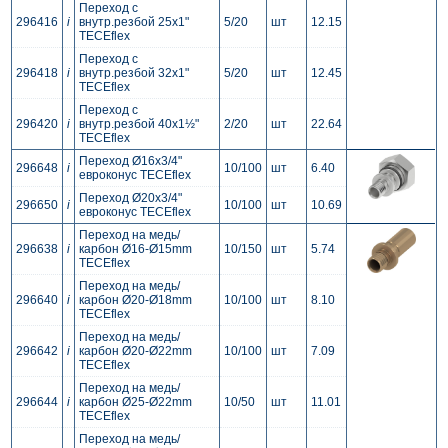
Переход с
296416
i
внутр.резбой 25x1"
5/20
шт
12.15
TECEflex
Переход с
296418
i
внутр.резбой 32x1"
5/20
шт
12.45
TECEflex
Переход с
296420
i
внутр.резбой 40x1½"
2/20
шт
22.64
TECEflex
Переход Ø16x3/4"
296648
i
10/100
шт
6.40
евроконус TECEflex
Переход Ø20x3/4"
296650
i
10/100
шт
10.69
евроконус TECEflex
Переход на медь/
296638
i
карбон Ø16-Ø15mm
10/150
шт
5.74
TECEflex
Переход на медь/
296640
i
карбон Ø20-Ø18mm
10/100
шт
8.10
TECEflex
Переход на медь/
296642
i
карбон Ø20-Ø22mm
10/100
шт
7.09
TECEflex
Переход на медь/
296644
i
карбон Ø25-Ø22mm
10/50
шт
11.01
TECEflex
Переход на медь/