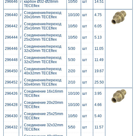
296646
i
карбон Ø32-Ø28mm
10/50
шт
14.51
TECEflex
Соединение/переход
296440
i
10/100
шт
4.75
20x16mm TECEflex
Соединение/переход
296442
i
10/50
шт
6.05
25x16mm TECEflex
Соединение/переход
296444
i
10/50
шт
5.13
25x20mm TECEflex
Соединение/переход
296446
i
5/30
шт
11.05
32x20mm TECEflex
Соединение/переход
296448
i
5/30
шт
11.49
32x25mm TECEflex
Соединение/переход
296450
i
2/20
шт
19.67
40x32mm TECEflex
Соединение/переход
296452
i
2/10
шт
25.50
50x40mm TECEflex
Соединение 16x16mm
296426
i
10/100
шт
3.95
TECEflex
Соединение 20x20mm
296428
i
10/100
шт
4.66
TECEflex
Соединение 25x25mm
296430
i
10/50
шт
5.40
TECEflex
Соединение 32x32mm
296432
i
5/50
шт
11.57
TECEflex