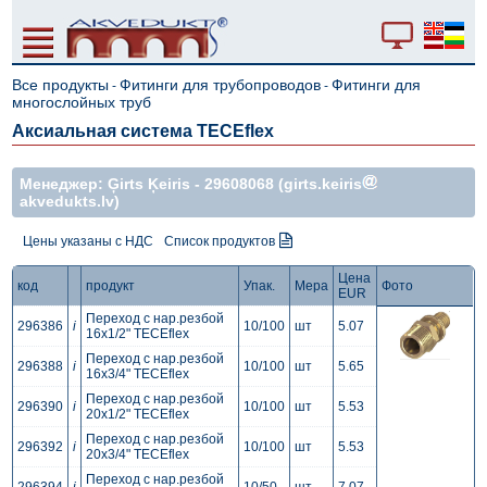
Все продукты
Фитинги для трубопроводов
Фитинги для
-
-
многослойных труб
Аксиальная система TECEflex
Mенеджер: Ģirts Ķeiris -
29608068
(girts.keiris
akvedukts.lv)
Цены указаны с НДС
Список продуктов
Цена
код
продукт
Упак.
Мера
Фото
EUR
Переход с нар.резбой
296386
i
10/100
шт
5.07
16x1/2" TECEflex
Переход с нар.резбой
296388
i
10/100
шт
5.65
16x3/4" TECEflex
Переход с нар.резбой
296390
i
10/100
шт
5.53
20x1/2" TECEflex
Переход с нар.резбой
296392
i
10/100
шт
5.53
20x3/4" TECEflex
Переход с нар.резбой