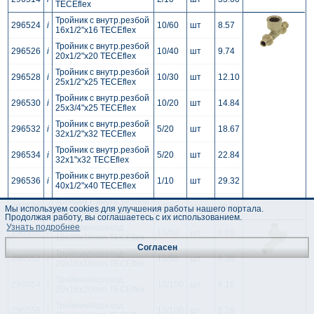
TECEflex
Тройник с внутр.резбой
296524
i
10/60
шт
8.57
16x1/2"x16 TECEflex
Тройник с внутр.резбой
296526
i
10/40
шт
9.74
20x1/2"x20 TECEflex
Тройник с внутр.резбой
296528
i
10/30
шт
12.10
25x1/2"x25 TECEflex
Тройник с внутр.резбой
296530
i
10/20
шт
14.84
25x3/4"x25 TECEflex
Тройник с внутр.резбой
296532
i
5/20
шт
18.67
32x1/2"x32 TECEflex
Тройник с внутр.резбой
296534
i
5/20
шт
22.84
32x1"x32 TECEflex
Тройник с внутр.резбой
296536
i
1/10
шт
29.32
40x1/2"x40 TECEflex
Тройник с внутр.резбой
296538
i
1/10
шт
29.32
Мы используем cookies для улучшения работы нашего портала.
40x1"x40 TECEflex
Продолжая работу, вы соглашаетесь с их использованием.
Узнать подробнее
Тройник/переход
296550
i
10/50
шт
6.88
16x20x16mm TECEflex
Согласен
Тройник/переход
296552
i
10/50
шт
6.30
20x16x16mm TECEflex
Тройник/переход
296554
i
10/100
шт
6.10
20x16x20mm TECEflex
Тройник/переход
296556
i
10/100
шт
6.26