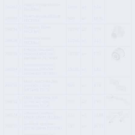
Пресс-втулка Ø50mm
296382
i
10/50
шт
5.39
TECEflex
Пресс-втулка Ø63mm
296384
i
5/20
шт
10.02
TECEflex
Заглушка 16mm
296634
i
10/200
шт
3.09
TECEflex
Заглушка 20mm
296636
i
10/200
шт
3.17
TECEflex
Компрессионный
296652
i
переход Ø16x3/4"
10/100
шт
5.04
евроконус TECEflex
Компрессионный
296654
i
переход Ø20x3/4"
10/100
шт
5.65
евроконус TECEflex
Монт. пластина для
296631
i
уголоков с креп.
5/20
шт
4.14
(металл) TECE
Монт. пластина для
296632
i
уголоков с креп.
5/20
шт
8.80
(металл) TECE
Двойной тройник
296674
i
1/10
шт
23.99
16x16x16mm TECEflex
Двойной тройник
296676
i
1/10
шт
25.53
20x16x16mm TECEflex