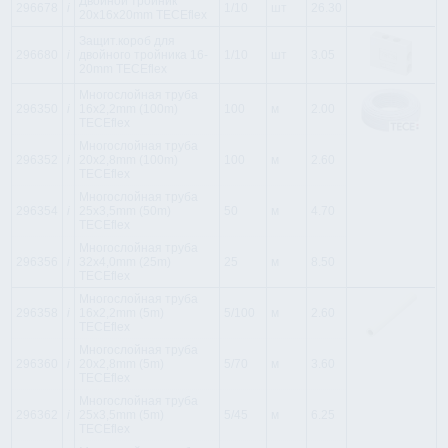
Двойной тройник
296678
i
1/10
шт
26.30
20x16x20mm TECEflex
Защит.короб для
296680
i
двойного тройника 16-
1/10
шт
3.05
20mm TECEflex
Многослойная труба
296350
i
16x2,2mm (100m)
100
м
2.00
TECEflex
Многослойная труба
296352
i
20x2,8mm (100m)
100
м
2.60
TECEflex
Многослойная труба
296354
i
25x3,5mm (50m)
50
м
4.70
TECEflex
Многослойная труба
296356
i
32x4,0mm (25m)
25
м
8.50
TECEflex
Многослойная труба
296358
i
16x2,2mm (5m)
5/100
м
2.60
TECEflex
Многослойная труба
296360
i
20x2,8mm (5m)
5/70
м
3.60
TECEflex
Многослойная труба
296362
i
25x3,5mm (5m)
5/45
м
6.25
TECEflex