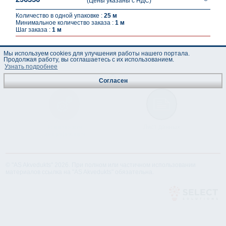
(Цены указаны с НДС)
Количество в одной упаковке :
25 м
Минимальное количество заказа :
1 м
Шаг заказа :
1 м
Мы используем cookies для улучшения работы нашего портала.
Продолжая работу, вы соглашаетесь с их использованием.
Узнать подробнее
Согласен
Техническая
Лист данных
спецификация
© "AS Akvedukts" 2026. При полном или частичном использовании
материалов ссылка на "AS Akvedukts" обязательна.