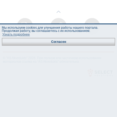
Мы используем cookies для улучшения работы нашего портала.
Продолжая работу, вы соглашаетесь с их использованием.
Узнать подробнее
Инструкция по
Техническая
Лист данных
Согласен
эксплуатации
спецификация
© "AS Akvedukts" 2026. При полном или частичном использовании
материалов ссылка на "AS Akvedukts" обязательна.