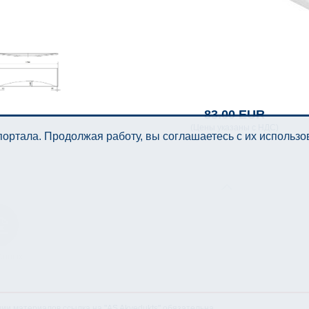
83.00 EUR
(Цены указаны с НДС)
ортала. Продолжая работу, вы соглашаетесь с их использ
анных
нии материалов ссылка на "AS Akvedukts" обязательна.