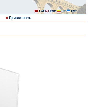
LAT
ENG
LIT
EST
Приватность