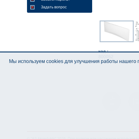
Задать вопрос
код :
800052
Мы используем cookies для улучшения работы нашего п
Инструкция по
Лист д
эксплуатации
© "AS Akvedukts" 2026. При полном или частичном использова