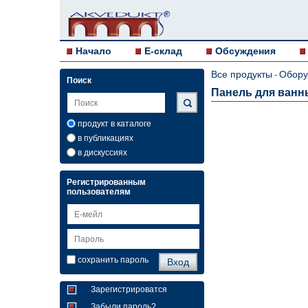
Начало
E-склад
Обсуждения
Все продукты
Обору
-
Поиск
Панель для ванны
продукт в каталоге
в публикациях
в дискуссиях
Регистрированным
пользователям
сохранить пароль
Зарегистрироватся
Забыли пароль?