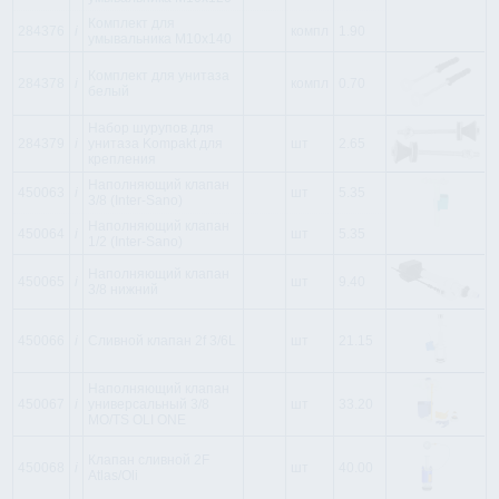
Комплект для
284376
i
компл
1.90
умывальника M10x140
Комплект для унитаза
284378
i
компл
0.70
белый
Набор шурупов для
284379
i
унитаза Kompakt для
шт
2.65
крепления
Наполняющий клапан
450063
i
шт
5.35
3/8 (Inter-Sano)
Наполняющий клапан
450064
i
шт
5.35
1/2 (Inter-Sano)
Наполняющий клапан
450065
i
шт
9.40
3/8 нижний
450066
i
Сливной клапан 2f 3/6L
шт
21.15
Наполняющий клапан
450067
i
универсальный 3/8
шт
33.20
MO/TS OLI ONE
Клапан сливной 2F
450068
i
шт
40.00
Atlas/Oli