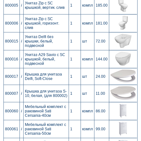
Унитаз Zip с SC
800005
i
1
компл
185.00
крышкой, вертик. слив
Унитаз Zip с SC
800006
i
крышкой, горизонт.
1
компл
181.00
слив
Унитаз Delfi без
800015
i
крышки, белый,
1
шт
72.00
подвесной
Унитаз A29 Savio с SC
800016
i
крышкой, белый,
1
компл
144.00
подвесной
Крышка для унитаза
800017
i
1
шт
24.00
Delfi, Soft-Close
Крышка для унитаза S-
800007
i
1
шт
11.00
10, белая, (для 800002)
Мебельный комплект с
800060
i
раковиной Sati
1
компл
86.00
Cersania-40см
Мебельный комплект с
800061
i
раковиной Sati
1
компл
99.00
Cersania-50см