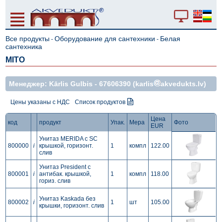
Все продукты
Оборудование для сантехники
Белая
-
-
сантехника
MITO
Mенеджер: Kārlis Gulbis -
67606390
(karlis
akvedukts.lv)
Цены указаны с НДС
Список продуктов
Цена
код
продукт
Упак.
Мера
Фото
EUR
Унитаз MERIDA с SC
800000
i
крышкой, горизонт.
1
компл
122.00
cлив
Унитаз President с
800001
i
антибак. крышкой,
1
компл
118.00
гориз. слив
Унитаз Kaskada без
800002
i
1
шт
105.00
крышки, горизонт. слив