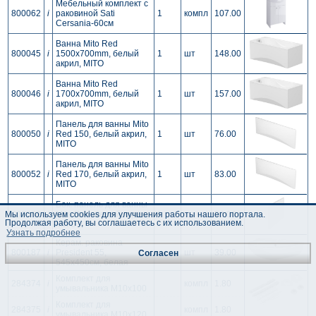
Мебельный комплект с
800062
i
раковиной Sati
1
компл
107.00
Cersania-60см
Ванна Mito Red
800045
i
1500x700mm, белый
1
шт
148.00
акрил, MITO
Ванна Mito Red
800046
i
1700x700mm, белый
1
шт
157.00
акрил, MITO
Панель для ванны Mito
800050
i
Red 150, белый акрил,
1
шт
76.00
MITO
Панель для ванны Mito
800052
i
Red 170, белый акрил,
1
шт
83.00
MITO
Бок. панель для ванны
800053
i
Mito Red, белый акрил,
1
шт
56.00
Мы используем cookies для улучшения работы нашего портала.
Продолжая работу, вы соглашаетесь с их использованием.
MITO
Узнать подробнее
Керам. раковина
800187
i
President 55,
шт
39.00
Согласен
545x450cм, белая
Комплект для
284374
i
компл
1.80
умывальника M10x100
Комплект для
284375
i
компл
1.80
умывальника M10x120