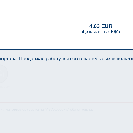
4.63 EUR
(Цены указаны с НДС)
ортала. Продолжая работу, вы соглашаетесь с их использ
анных
нии материалов ссылка на "AS Akvedukts" обязательна.