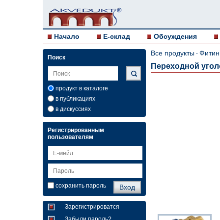
Начало
E-склад
Обсуждения
Все продукты
Фитин
-
Поиск
Переходной уголо
продукт в каталоге
в публикациях
в дискуссиях
Регистрированным
пользователям
сохранить пароль
Зарегистрироватся
Забыли пароль?