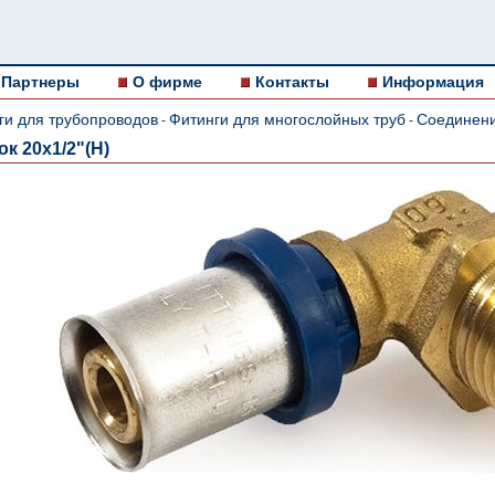
Партнеры
О фирме
Контакты
Информация
ги для трубопроводов
Фитинги для многослойных труб
Cоединени
-
-
к 20x1/2"(Н)