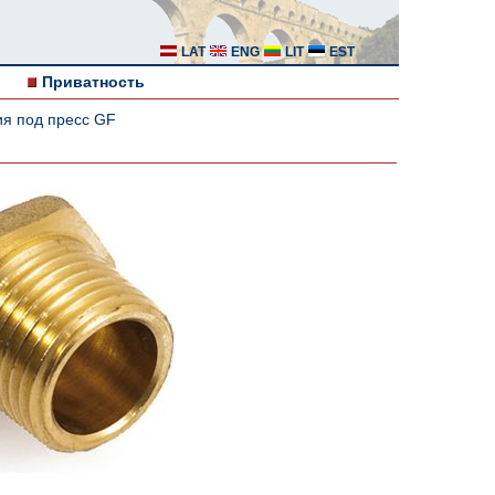
LAT
ENG
LIT
EST
Приватность
я под пресс GF