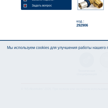
Задать вопрос
код :
292906
Мы используем cookies для улучшения работы нашего п
Техническая
Лист д
спецификация
© "AS Akvedukts" 2026. При полном или частичном использова