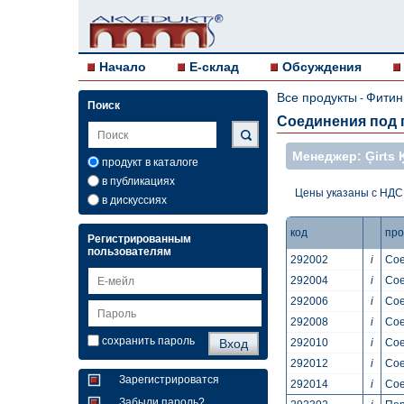
Начало
E-склад
Обсуждения
Все продукты
Фитин
-
Поиск
Cоединения под 
Mенеджер: Ģirts Ķ
продукт в каталоге
в публикациях
Цены указаны с НДС
в дискуссиях
код
про
Регистрированным
пользователям
292002
i
Сое
292004
i
Сое
292006
i
Сое
292008
i
Сое
сохранить пароль
292010
i
Сое
292012
i
Сое
Зарегистрироватся
292014
i
Сое
Забыли пароль?