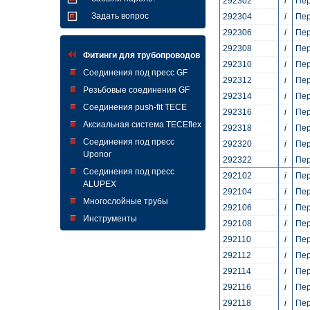
292302
i
Пер
Задать вопрос
292304
i
Пер
292306
i
Пер
292308
i
Пер
Фитинги для трубопроводов
292310
i
Пер
Cоединения под пресс GF
292312
i
Пер
Pезьбовые соединения GF
292314
i
Пер
Cоединения push-fit TECE
292316
i
Пер
Аксиальная система TECEflex
292318
i
Пер
Cоединения под пресс
292320
i
Пер
Uponor
292322
i
Пер
Cоединения под пресс
292102
i
Пер
ALUPEX
292104
i
Пер
Многослойные трубы
292106
i
Пер
Инструменты
292108
i
Пер
292110
i
Пер
292112
i
Пер
292114
i
Пер
292116
i
Пер
292118
i
Пер