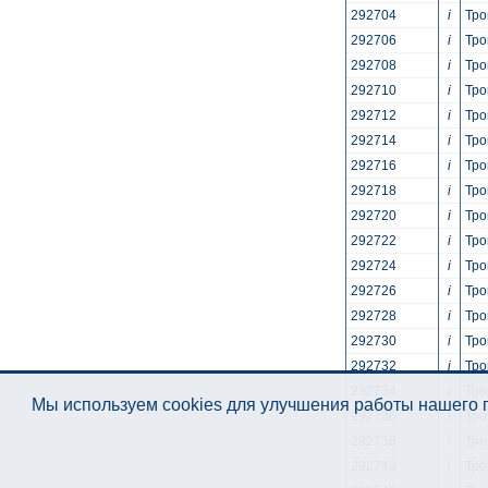
292704
i
Тро
292706
i
Тро
292708
i
Тро
292710
i
Тро
292712
i
Тро
292714
i
Тро
292716
i
Тро
292718
i
Тро
292720
i
Тро
292722
i
Тро
292724
i
Тро
292726
i
Тро
292728
i
Тро
292730
i
Тро
292732
i
Тро
292734
i
Тро
Мы используем cookies для улучшения работы нашего п
292736
i
Тро
292738
i
Тро
292740
i
Тро