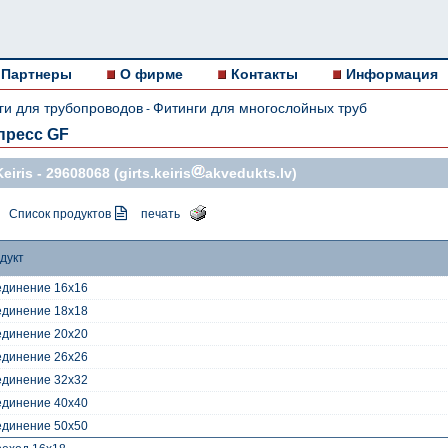
Партнеры
О фирме
Контакты
Информация
ги для трубопроводов
Фитинги для многослойных труб
-
пресс GF
eiris -
29608068
(girts.keiris
akvedukts.lv)
Список продуктов
печать
дукт
динение 16x16
динение 18x18
динение 20x20
динение 26x26
динение 32x32
динение 40x40
динение 50x50