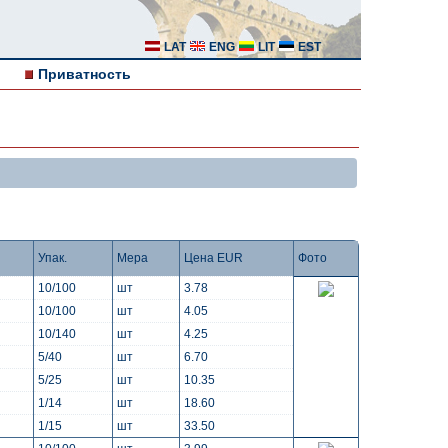
LAT
ENG
LIT
EST
Приватность
Упак.
Мера
Цена EUR
Фото
10/100
шт
3.78
10/100
шт
4.05
10/140
шт
4.25
5/40
шт
6.70
5/25
шт
10.35
1/14
шт
18.60
1/15
шт
33.50