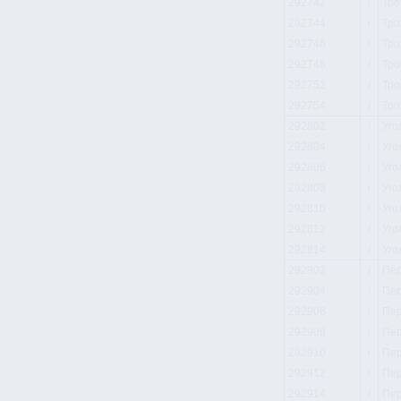
292742
i
Тро
292744
i
Тро
292746
i
Тро
292748
i
Тро
292752
i
Тро
292754
i
Тро
292802
i
Уго
292804
i
Уго
292806
i
Уго
292808
i
Уго
292810
i
Уго
292812
i
Уго
292814
i
Уго
292902
i
Пер
292904
i
Пер
292906
i
Пер
292908
i
Пер
292910
i
Пер
292912
i
Пер
292914
i
Пер