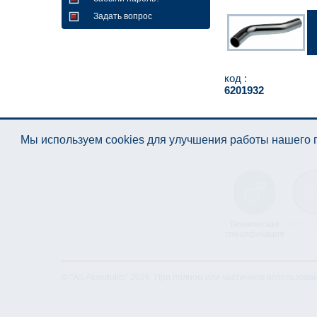
Задать вопрос
код :
6201932
Мы используем cookies для улучшения работы нашего п
Техническая
Лист д
спецификация
© "AS Akvedukts" 2026. При полном или частичном использова