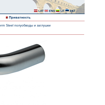
LAT
ENG
LIT
EST
Приватность
rm Steel полуобводы и заглушки