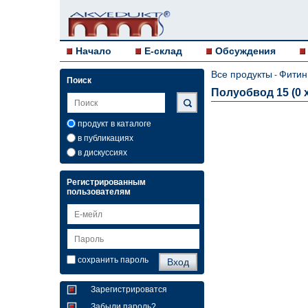
Начало
E-склад
Обсуждения
Все продукты
Фитин
-
Поиск
Полуобвод 15 (0 x
продукт в каталоге
в публикациях
в дискуссиях
Регистрированным
пользователям
сохранить пароль
Зарегистрироватся
Забыли пароль?