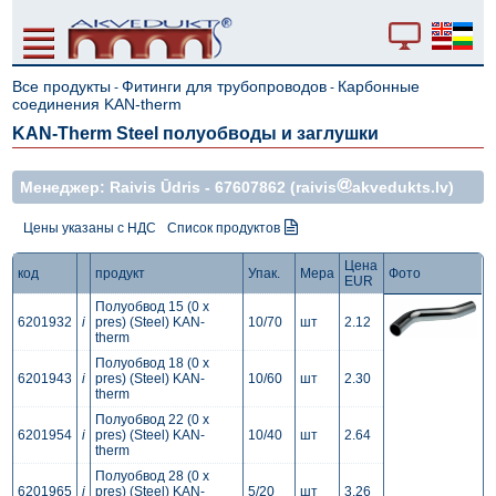
Все продукты
Фитинги для трубопроводов
Карбонные
-
-
соединения KAN-therm
KAN-Therm Steel полуобводы и заглушки
Mенеджер: Raivis Ūdris -
67607862
(raivis
akvedukts.lv)
Цены указаны с НДС
Список продуктов
Цена
код
продукт
Упак.
Мера
Фото
EUR
Полуобвод 15 (0 x
6201932
i
pres) (Steel) KAN-
10/70
шт
2.12
therm
Полуобвод 18 (0 x
6201943
i
pres) (Steel) KAN-
10/60
шт
2.30
therm
Полуобвод 22 (0 x
6201954
i
pres) (Steel) KAN-
10/40
шт
2.64
therm
Полуобвод 28 (0 x
6201965
i
pres) (Steel) KAN-
5/20
шт
3.26