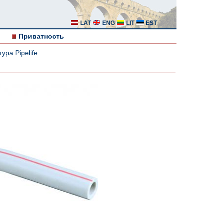
LAT
ENG
LIT
EST
Приватность
ура Pipelife