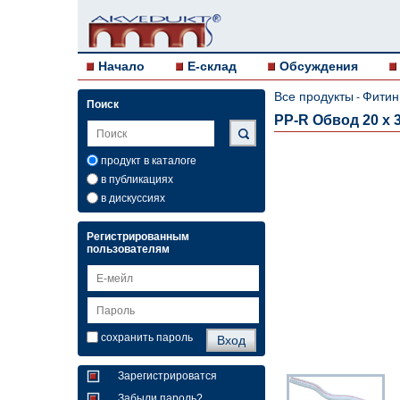
Начало
E-склад
Обсуждения
Все продукты
Фитин
-
Поиск
PP-R Обвод 20 x 3
продукт в каталоге
в публикациях
в дискуссиях
Регистрированным
пользователям
сохранить пароль
Зарегистрироватся
Забыли пароль?