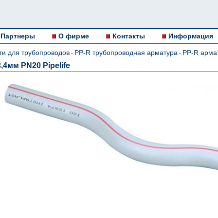
Партнеры
О фирме
Контакты
Информация
ги для трубопроводов
PP-R трубопроводная арматура
PP-R армат
-
-
,4мм PN20 Pipelife