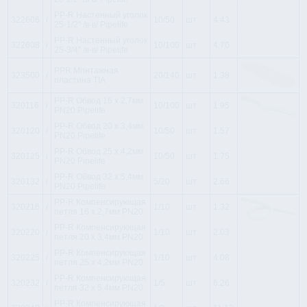
PP-R Настенный уголок
322606
i
10/50
шт
4.43
25-1/2'' /в-в/ Pipelife
PP-R Настенный уголок
322608
i
10/100
шт
4.70
25-3/4'' /в-в/ Pipelife
PPR Монтажная
323500
i
20/140
шт
1.38
пластина TIA
PP-R Обвод 16 x 2,7мм
320116
i
10/100
шт
1.95
PN20 Pipelife
PP-R Обвод 20 x 3,4мм
320120
i
10/50
шт
1.57
PN20 Pipelife
PP-R Обвод 25 x 4,2мм
320125
i
10/50
шт
1.75
PN20 Pipelife
PP-R Обвод 32 x 5,4мм
320132
i
5/20
шт
2.66
PN20 Pipelife
PP-R Компенсирующая
320216
i
1/10
шт
1.32
петля 16 x 2,7мм PN20
PP-R Компенсирующая
320220
i
1/10
шт
2.03
петля 20 x 3,4мм PN20
PP-R Компенсирующая
320225
i
1/10
шт
4.08
петля 25 x 4,2мм PN20
PP-R Компенсирующая
320232
i
1/5
шт
6.26
петля 32 x 5,4мм PN20
PP-R Компенсирующая