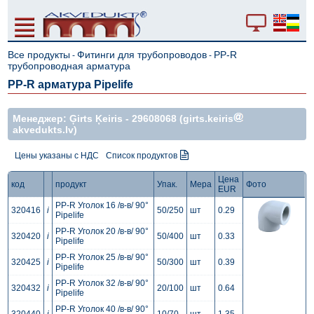
Все продукты
Фитинги для трубопроводов
PP-R
-
-
трубопроводная арматура
PP-R арматура Pipelife
Mенеджер: Ģirts Ķeiris -
29608068
(girts.keiris
akvedukts.lv)
Цены указаны с НДС
Список продуктов
Цена
код
продукт
Упак.
Мера
Фото
EUR
PP-R Уголок 16 /в-в/ 90°
320416
i
50/250
шт
0.29
Pipelife
PP-R Уголок 20 /в-в/ 90°
320420
i
50/400
шт
0.33
Pipelife
PP-R Уголок 25 /в-в/ 90°
320425
i
50/300
шт
0.39
Pipelife
PP-R Уголок 32 /в-в/ 90°
320432
i
20/100
шт
0.64
Pipelife
PP-R Уголок 40 /в-в/ 90°