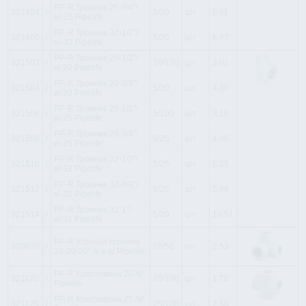
PP-R Троиник 25-3/4''/
321404
i
5/20
шт
6.41
н/-25 Pipelife
PP-R Троиник 32-1/2''/
321406
i
5/20
шт
6.47
н/-32 Pipelife
PP-R Троиник 20-1/2''/
321502
i
10/120
шт
3.01
в/-20 Pipelife
PP-R Троиник 20-3/4''/
321504
i
5/30
шт
4.86
в/-20 Pipelife
PP-R Троиник 25-1/2''/
321506
i
5/100
шт
3.16
в/-25 Pipelife
PP-R Троиник 25-3/4''/
321508
i
5/25
шт
4.96
в/-25 Pipelife
PP-R Троиник 32-1/2''/
321510
i
5/25
шт
6.25
в/-32 Pipelife
PP-R Троиник 32-3/4''/
321512
i
5/25
шт
5.84
в/-32 Pipelife
PP-R Троиник 32-1''/
321514
i
5/20
шт
10.51
в/-32 Pipelife
PP-R Угловой троиник
320920
i
10/50
шт
2.53
20-20-20'' /в-в-в/ Pipelife
PP-R Крестовина 20 /в/
321120
i
25/100
шт
1.78
Pipelife
PP-R Крестовина 25 /в/
321125
i
25/100
шт
2.56