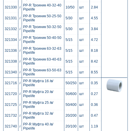
PP-R Троиник 40-32-40
321330
i
10/50
шт
2.84
Pipelife
PP-R Троиник 50-25-50
321331
i
5/30
шт
4.55
Pipelife
PP-R Троиник 50-32-50
321332
i
5/30
шт
3.84
Pipelife
PP-R Троиник 50-40-50
321334
i
5/15
шт
4.72
Pipelife
PP-R Троиник 63-32-63
321336
i
5/15
шт
8.18
Pipelife
PP-R Троиник 63-40-63
321338
i
5/15
шт
8.42
Pipelife
PP-R Троиник 63-50-63
321340
i
5/15
шт
8.55
Pipelife
PP-R Муфта 16 /в/
321716
i
50/250
шт
0.35
Pipelife
PP-R Муфта 20 /в/
321720
i
50/600
шт
0.27
Pipelife
PP-R Муфта 25 /в/
321725
i
50/400
шт
0.36
Pipelife
PP-R Муфта 32 /в/
321732
i
20/200
шт
0.47
Pipelife
PP-R Муфта 40 /в/
321740
i
20/100
шт
1.19
Pipelife