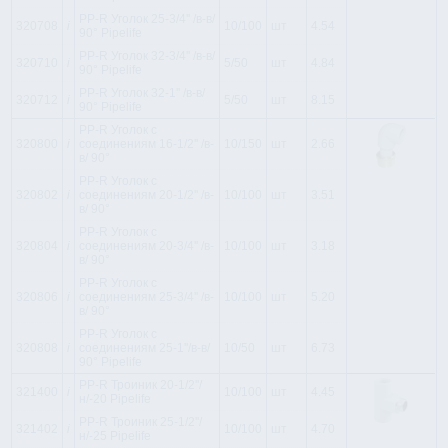
PP-R Уголок 25-3/4'' /в-в/
320708
i
10/100
шт
4.54
90° Pipelife
PP-R Уголок 32-3/4'' /в-в/
320710
i
5/50
шт
4.84
90° Pipelife
PP-R Уголок 32-1'' /в-в/
320712
i
5/50
шт
8.15
90° Pipelife
PP-R Уголок c
320800
i
соединениям 16-1/2'' /в-
10/150
шт
2.66
в/ 90°
PP-R Уголок c
320802
i
соединениям 20-1/2'' /в-
10/100
шт
3.51
в/ 90°
PP-R Уголок c
320804
i
соединениям 20-3/4'' /в-
10/100
шт
3.18
в/ 90°
PP-R Уголок c
320806
i
соединениям 25-3/4'' /в-
10/100
шт
5.20
в/ 90°
PP-R Уголок c
320808
i
соединениям 25-1''/в-в/
10/50
шт
6.73
90° Pipelife
PP-R Троиник 20-1/2''/
321400
i
10/100
шт
4.45
н/-20 Pipelife
PP-R Троиник 25-1/2''/
321402
i
10/100
шт
4.70
н/-25 Pipelife