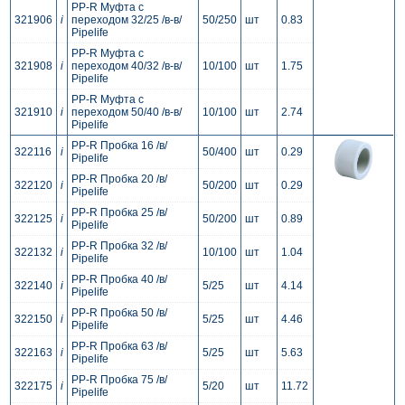
PP-R Муфта с
321906
i
переходом 32/25 /в-в/
50/250
шт
0.83
Pipelife
PP-R Муфта с
321908
i
переходом 40/32 /в-в/
10/100
шт
1.75
Pipelife
PP-R Муфта с
321910
i
переходом 50/40 /в-в/
10/100
шт
2.74
Pipelife
PP-R Пробка 16 /в/
322116
i
50/400
шт
0.29
Pipelife
PP-R Пробка 20 /в/
322120
i
50/200
шт
0.29
Pipelife
PP-R Пробка 25 /в/
322125
i
50/200
шт
0.89
Pipelife
PP-R Пробка 32 /в/
322132
i
10/100
шт
1.04
Pipelife
PP-R Пробка 40 /в/
322140
i
5/25
шт
4.14
Pipelife
PP-R Пробка 50 /в/
322150
i
5/25
шт
4.46
Pipelife
PP-R Пробка 63 /в/
322163
i
5/25
шт
5.63
Pipelife
PP-R Пробка 75 /в/
322175
i
5/20
шт
11.72
Pipelife