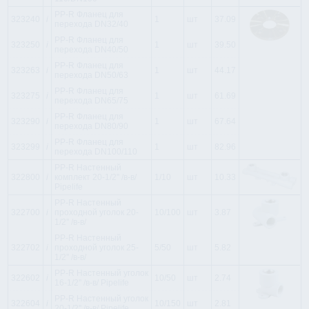
PP-R Фланец для
323240
i
1
шт
37.09
перехода DN32/40
PP-R Фланец для
323250
i
1
шт
39.50
перехода DN40/50
PP-R Фланец для
323263
i
1
шт
44.17
перехода DN50/63
PP-R Фланец для
323275
i
1
шт
61.69
перехода DN65/75
PP-R Фланец для
323290
i
1
шт
67.64
перехода DN80/90
PP-R Фланец для
323299
i
1
шт
82.96
перехода DN100/110
PP-R Настенный
322800
i
комплект 20-1/2'' /в-в/
1/10
шт
10.33
Pipelife
PP-R Настенный
322700
i
проходной уголок 20-
10/100
шт
3.87
1/2'' /в-в/
PP-R Настенный
322702
i
проходной уголок 25-
5/50
шт
5.82
1/2'' /в-в/
PP-R Настенный уголок
322602
i
10/50
шт
2.74
16-1/2'' /в-в/ Pipelife
PP-R Настенный уголок
322604
i
10/150
шт
2.81
20-1/2'' /в-в/ Pipelife