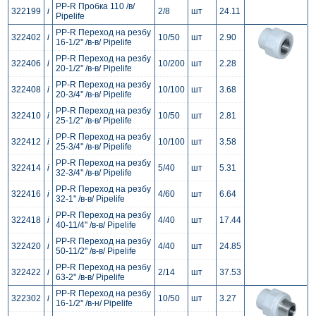
PP-R Пробка 110 /в/
322199
i
2/8
шт
24.11
Pipelife
PP-R Переход на резбу
322402
i
10/50
шт
2.90
16-1/2'' /в-в/ Pipelife
PP-R Переход на резбу
322406
i
10/200
шт
2.28
20-1/2'' /в-в/ Pipelife
PP-R Переход на резбу
322408
i
10/100
шт
3.68
20-3/4'' /в-в/ Pipelife
PP-R Переход на резбу
322410
i
10/50
шт
2.81
25-1/2'' /в-в/ Pipelife
PP-R Переход на резбу
322412
i
10/100
шт
3.58
25-3/4'' /в-в/ Pipelife
PP-R Переход на резбу
322414
i
5/40
шт
5.31
32-3/4'' /в-в/ Pipelife
PP-R Переход на резбу
322416
i
4/60
шт
6.64
32-1'' /в-в/ Pipelife
PP-R Переход на резбу
322418
i
4/40
шт
17.44
40-11/4'' /в-в/ Pipelife
PP-R Переход на резбу
322420
i
4/40
шт
24.85
50-11/2'' /в-в/ Pipelife
PP-R Переход на резбу
322422
i
2/14
шт
37.53
63-2'' /в-в/ Pipelife
PP-R Переход на резбу
322302
i
10/50
шт
3.27
16-1/2'' /в-н/ Pipelife