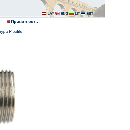
LAT
ENG
LIT
EST
Приватность
ура Pipelife