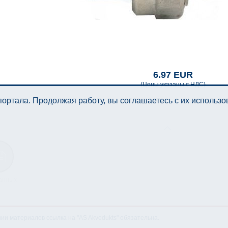
6.97 EUR
(Цены указаны с НДС)
ортала. Продолжая работу, вы соглашаетесь с их использ
анных
нии материалов ссылка на "AS Akvedukts" обязательна.