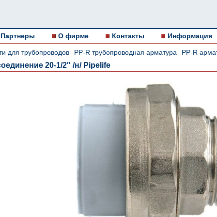
Партнеры
О фирме
Контакты
Информация
ги для трубопроводов
PP-R трубопроводная арматура
PP-R армат
-
-
единение 20-1/2'' /н/ Pipelife