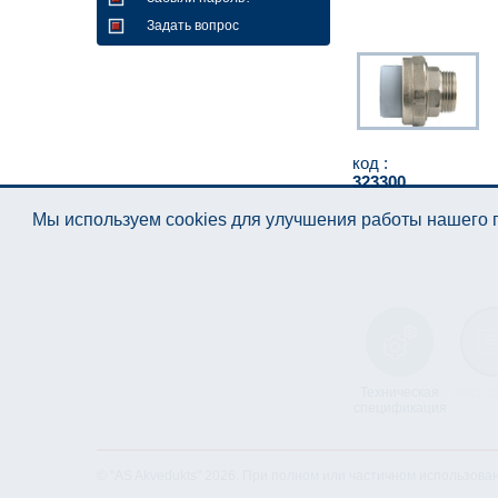
Задать вопрос
код :
323300
Мы используем cookies для улучшения работы нашего п
Техническая
Лист д
спецификация
© "AS Akvedukts" 2026. При полном или частичном использова