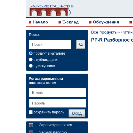
Начало
E-склад
Обсуждения
Все продукты
Фитин
-
Поиск
PP-R Разборное со
продукт в каталоге
в публикациях
в дискуссиях
Регистрированным
пользователям
сохранить пароль
Зарегистрироватся
Забыли пароль?