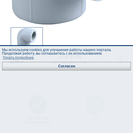
Мы используем cookies для улучшения работы нашего портала.
Продолжая работу, вы соглашаетесь с их использованием.
4.98 EUR
код :
Узнать подробнее
320463
(Цены указаны с НДС)
Согласен
Техническая
Лист данных
спецификация