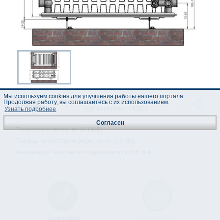
Мы используем cookies для улучшения работы нашего портала.
154.66 EUR
код :
Продолжая работу, вы соглашаетесь с их использованием.
9235006
(Цены указаны с НДС)
Узнать подробнее
Согласен
Техническое описание (4.1 MB)
Таблица теплоотдачи радиаторов (0.5 MB)
Декларация технических характеристик (0.6 MB)
Техническая
Лист данных