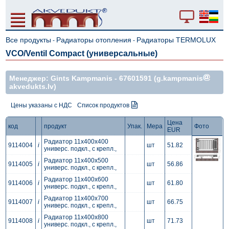
Все продукты
Радиаторы отопления
Радиаторы TERMOLUX
-
-
VCO/Ventil Compact (универсальные)
Mенеджер: Gints Kampmanis -
67601591
(g.kampmanis
akvedukts.lv)
Цены указаны с НДС
Список продуктов
Цена
код
продукт
Упак.
Мера
Фото
EUR
Радиатор 11x400x400
9114004
i
шт
51.82
универс. подкл., с крепл.,
Радиатор 11x400x500
9114005
i
шт
56.86
универс. подкл., с крепл.,
Радиатор 11x400x600
9114006
i
шт
61.80
универс. подкл., с крепл.,
Радиатор 11x400x700
9114007
i
шт
66.75
универс. подкл., с крепл.,
Радиатор 11x400x800
9114008
i
шт
71.73
универс. подкл., с крепл.,