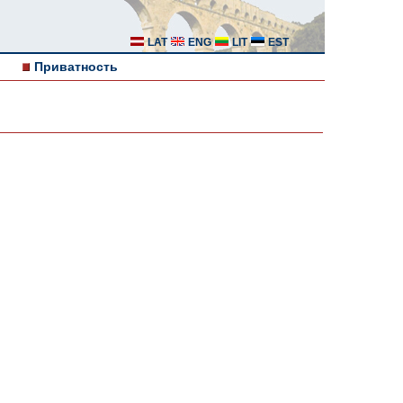
LAT
ENG
LIT
EST
Приватность