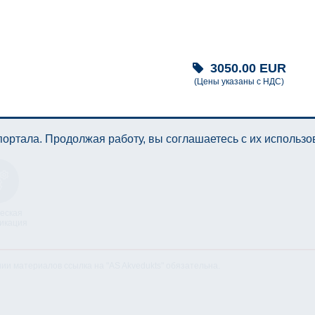
3050.00
EUR
(Цены указаны с НДС)
ортала. Продолжая работу, вы соглашаетесь с их использ
еская
икация
нии материалов ссылка на "AS Akvedukts" обязательна.