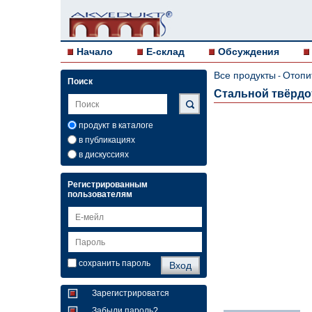
Начало
E-склад
Обсуждения
Все продукты
Отопи
-
Поиск
Стальной твёрдо
продукт в каталоге
в публикациях
в дискуссиях
Регистрированным
пользователям
сохранить пароль
Зарегистрироватся
Забыли пароль?