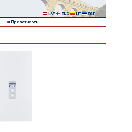
LAT
ENG
LIT
EST
Приватность