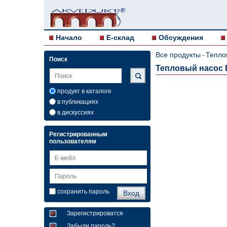
Начало
E-склад
Обсуждения
Все продукты
Тепло
-
Поиск
Тепловый насос E
продукт в каталоге
в публикациях
в дискуссиях
Регистрированным
пользователям
сохранить пароль
Зарегистрироватся
Забыли пароль?