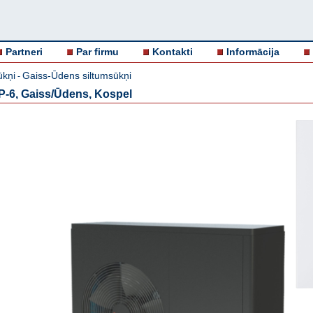
Partneri
Par firmu
Kontakti
Informācija
ūkņi
Gaiss-Ūdens siltumsūkņi
-
-6, Gaiss/Ūdens, Kospel