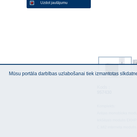
Uzdot jautājumu
Mūsu portāla darbības uzlabošanai tiek izmantotas sīkdatnes
Kods :
957430
Komplekts:
Arējas monobloka modul
Iekšējais modulis EKHP-
C.MI2 interneta modulis