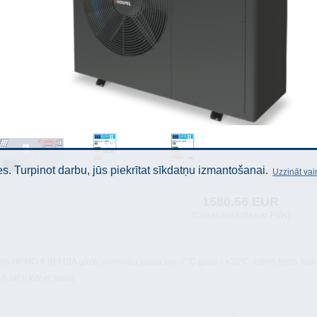
. Turpinot darbu, jūs piekrītat sīkdatņu izmantošanai.
Uzzināt vai
1580.56 EUR
(Cenas norādītas ar PVN)
is HPMO-6 (R410A gāze; nomināla jauda pie -7*C gaiss / +35*C ūdens temp. būs
6 (ar 6 kW el. tenu)