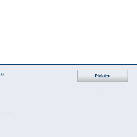
rāk
Piekrītu
 5,5kW)