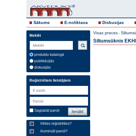
Sākums
E-noliktava
Diskusijas
Visas preces
Siltums
-
Meklēt
Siltumsūknis EKHP
produktu katalogā
publikācijās
diskusijās
Reģistrētiem lietotājiem
Saglabāt paroli
Vēlies reģistrēties?
Aizmirsāt paroli?