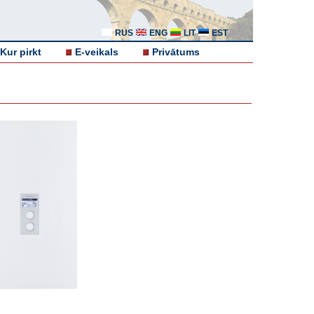
RUS
ENG
LIT
EST
Kur pirkt
E-veikals
Privātums