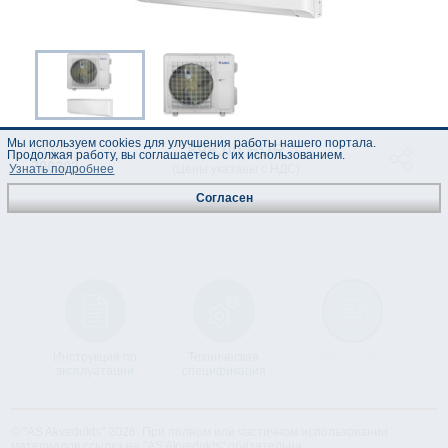
Мы используем cookies для улучшения работы нашего портала.
898.00 EUR
код :
Продолжая работу, вы соглашаетесь с их использованием.
700303
(Цены указаны с НДС)
Узнать подробнее
Согласен
Инструкция по
Техническая
Лист данных
эксплуатации
спецификация
© "AS Akvedukts" 2026. При полном или частичном использовании
материалов ссылка на "AS Akvedukts" обязательна.