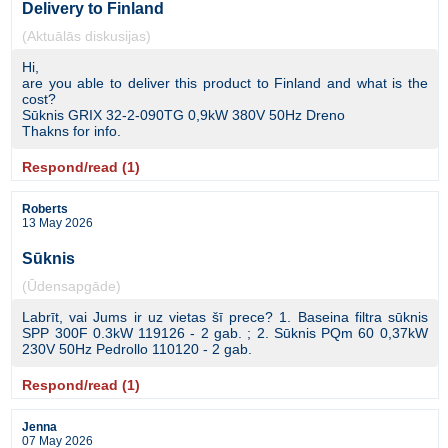
Delivery to Finland
(Aktuālās diskusijas)
Hi,
are you able to deliver this product to Finland and what is the
cost?
Sūknis GRIX 32-2-090TG 0,9kW 380V 50Hz Dreno
Thakns for info.
Respond/read (1)
Roberts
13 May 2026
Sūknis
(Ūdensapgāde)
Labrīt, vai Jums ir uz vietas šī prece? 1. Baseina filtra sūknis
SPP 300F 0.3kW 119126 - 2 gab. ; 2. Sūknis PQm 60 0,37kW
230V 50Hz Pedrollo 110120 - 2 gab.
Respond/read (1)
Jenna
07 May 2026