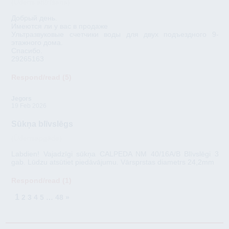
(Ūdens attīrīšana)
Добрый день.
Имеются ли у вас в продаже
Ультразвуковые счетчики воды для двух подъездного 9-
этажного дома.
Спасибо.
29265163
Respond/read (5)
Jegors
19 Feb 2026
Sūkņa blīvslēgs
(Ūdensapgāde)
Labdien! Vajadzīgi sūkņa CALPEDA NM 40/16A/B Blīvslēgi 3
gab. Lūdzu atsūtiet piedāvājumu. Vārsprstas diametrs 24,2mm
Respond/read (1)
1
2
3
4
5
…
48
»