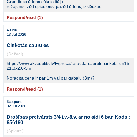
Grundfoss ūdens sūknis Itāļu
režojums, zūd spiediens, pazūd ūdens, izslēdzas.
Respond/read (1)
Raitis
13 Jul 2026
Cinkotās caurules
(Dažādi)
https://www.akvedukts.lv/lv/prece/terauda-caurule-cinkota-dn15-
21.3x2.6-3m
Norādītā cena ir par 1m vai par gabalu (3m)?
Respond/read (1)
Kaspars
02 Jul 2026
Drošības pretvārsts 3/4 i.v.-ā.v. ar nolaidi 6 bar. Kods :
956190
(Apkure)