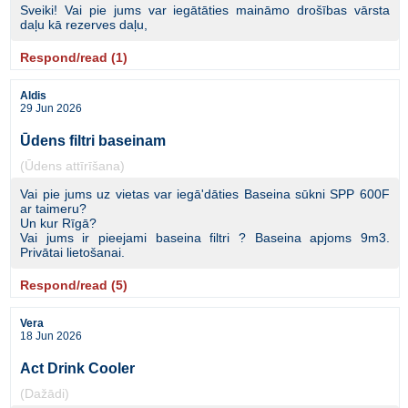
Sveiki! Vai pie jums var iegātāties maināmo drošības vārsta
daļu kā rezerves daļu,
Respond/read (1)
Aldis
29 Jun 2026
Ūdens filtri baseinam
(Ūdens attīrīšana)
Vai pie jums uz vietas var iegā'dāties Baseina sūkni SPP 600F
ar taimeru?
Un kur Rīgā?
Vai jums ir pieejami baseina filtri ? Baseina apjoms 9m3.
Privātai lietošanai.
Respond/read (5)
Vera
18 Jun 2026
Act Drink Cooler
(Dažādi)