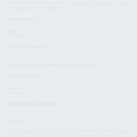
Ja nekurini malkas apkures katlu,īpaši vasaras periodā
cirkulācijas sūkni var slēgt ārā,
Respond/read (1)
Pauls
05 Mar 2026
Grundfos sololift2
(Kanalizācija / drenāža)
Vai pie jums var iegādāties gaisa filtrus sololift 2?
Respond/read (1)
Martins
01 Mar 2026
Ūdenssūkņa korpuss
(Ūdensapgāde)
Labdien,
Kā ir iespējams pasūtīt T.I.P. sūkņa HWW 1200/25 čuguna
korpusu? Skatos, ka Vācijā tiek piedāvāts, bet netiek sūtīts uz