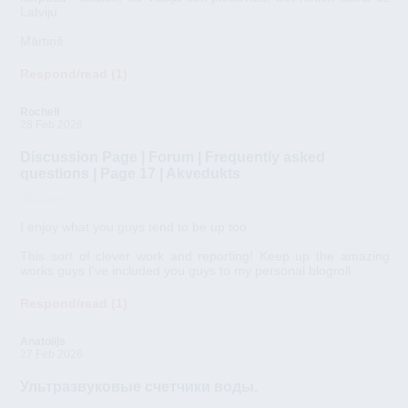
Latviju.
Mārtiņš
Respond/read (1)
Rochell
28 Feb 2026
Discussion Page | Forum | Frequently asked
questions | Page 17 | Akvedukts
(Apkure)
I enjoy what you guys tend to be up too.
This sort of clever work and reporting! Keep up the amazing
works guys I've included you guys to my personal blogroll.
Respond/read (1)
Anatolijs
27 Feb 2026
Ультразвуковые счетчики воды.