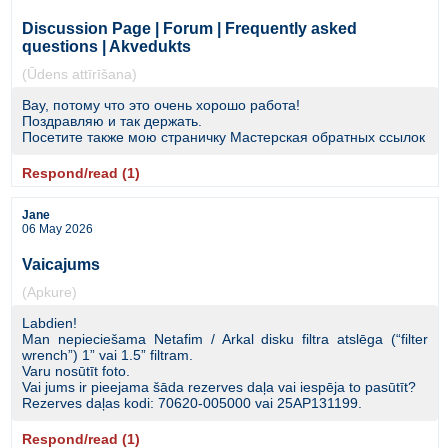
Discussion Page | Forum | Frequently asked
questions | Akvedukts
(Ūdens attīrīšana)
Вау, потому что это очень хорошо работа!
Поздравляю и так держать.
Посетите также мою страничку Мастерская обратных ссылок
Respond/read (1)
Jane
06 May 2026
Vaicajums
(Apkure)
Labdien!
Man nepieciešama Netafim / Arkal disku filtra atslēga (“filter
wrench”) 1” vai 1.5” filtram.
Varu nosūtīt foto.
Vai jums ir pieejama šāda rezerves daļa vai iespēja to pasūtīt?
Rezerves daļas kodi: 70620-005000 vai 25AP131199.
Respond/read (1)