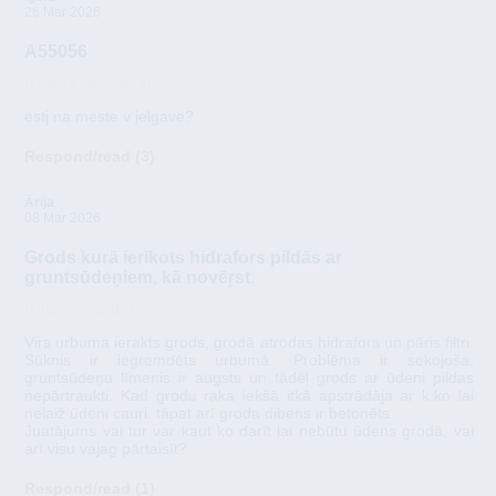
26 Mar 2026
A55056
(Ūdens attīrīšana)
estj na meste v jelgave?
Respond/read (3)
Ārija
08 Mar 2026
Grods kurā ierīkots hidrafors pildās ar
gruntsūdeņiem, kā novēŗst.
(Ūdensapgāde)
Virs urbuma ierakts grods, grodā atrodas hidrafors un pāris filtri.
Sūknis ir iegremdēts urbumā. Problēma ir sekojoša,
gruntsūdeņu līmenis ir augsts un tādēļ grods ar ūdeni pildas
nepārtraukti. Kad grodu raka iekšā itkā apstrādāja ar k.ko lai
nelaiž ūdeni cauri. tāpat arī groda dibens ir betonēts.
Juatājums vai tur var kaut ko darīt lai nebūtu ūdens grodā, vai
arī visu vajag pārtaisīt?
Respond/read (1)