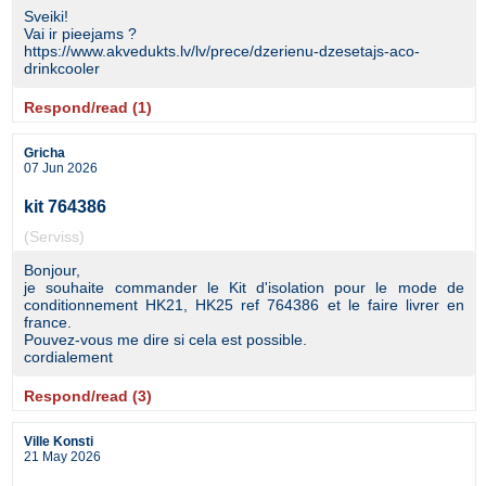
Sveiki!
Vai ir pieejams ?
https://www.akvedukts.lv/lv/prece/dzerienu-dzesetajs-aco-
drinkcooler
Respond/read (1)
Gricha
07 Jun 2026
kit 764386
(Serviss)
Bonjour,
je souhaite commander le Kit d'isolation pour le mode de
conditionnement HK21, HK25 ref 764386 et le faire livrer en
france.
Pouvez-vous me dire si cela est possible.
cordialement
Respond/read (3)
Ville Konsti
21 May 2026