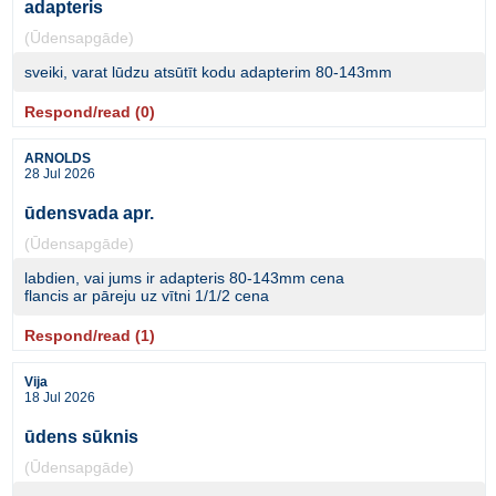
adapteris
(Ūdensapgāde)
sveiki, varat lūdzu atsūtīt kodu adapterim 80-143mm
Respond/read (0)
ARNOLDS
28 Jul 2026
ūdensvada apr.
(Ūdensapgāde)
labdien, vai jums ir adapteris 80-143mm cena
flancis ar pāreju uz vītni 1/1/2 cena
Respond/read (1)
Vija
18 Jul 2026
ūdens sūknis
(Ūdensapgāde)