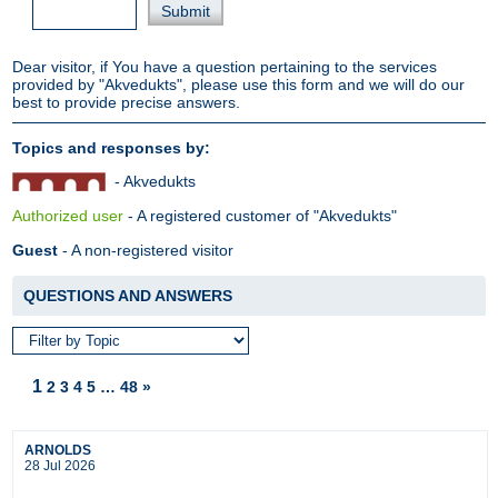
Dear visitor, if You have a question pertaining to the services
provided by "Akvedukts", please use this form and we will do our
best to provide precise answers.
Topics and responses by:
- Akvedukts
Authorized user
- A registered customer of "Akvedukts"
Guest
- A non-registered visitor
QUESTIONS AND ANSWERS
1
2
3
4
5
…
48
»
ARNOLDS
28 Jul 2026