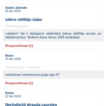
Gunārs Ziemelis
26 Apr 2026
ūdens sildītāju daļas
(Ūdensapgāde)
Labdien! Vai ir dabūjams elektriskā ūdens sildītāja anodu un
sildelementus. Boileris Aqua Verso 100l vertikālais
Respond/read (1)
Ilmars
25 Apr 2026
(Kanalizācija / drenāža)
nolaišanas mehanisma poga spp-07
Respond/read (1)
Reinis
22 Apr 2026
Nerūsējošā tērauda caurules