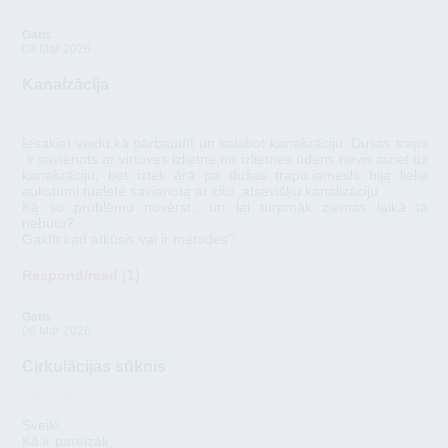
Gatis
08 Mar 2026
Kanalzācija
(Kanalizācija / drenāža)
Iesakiet veidu,kā pārbaudīt un salabot kanalizāciju. Dušas traps
,ir savienots ar virtuves izlietne,no izlietnes ūdens nevis aiziet uz
kanalizāciju, bet iztek ārā pa dušas trapu.iemesls bija lielie
aukstumi.tualete savienota ar citu ,atsevišķu kanalizāciju
Kā šo problēmu novērst., un lai turpmāk ziemas laikā tā
nebūtu?
Gaidīt kad atkūsis,vai ir metodes?
Respond/read (1)
Gatis
08 Mar 2026
Cirkulācijas sūknis
(Apkure)
Sveiki.
Kā ir pareizāk,