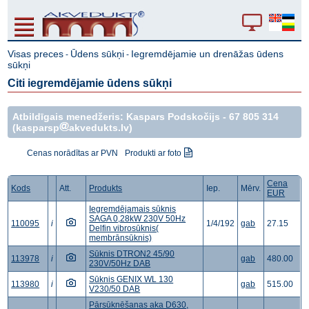
Visas preces
Ūdens sūkņi
Iegremdējamie un drenāžas ūdens
-
-
sūkņi
Citi iegremdējamie ūdens sūkņi
Atbildīgais menedžeris: Kaspars Podskočijs -
67 805 314
(kasparsp
akvedukts.lv)
Cenas norādītas ar PVN
Produkti ar foto
Cena
Kods
Att.
Produkts
Iep.
Mērv.
EUR
Iegremdējamais sūknis
SAGA 0,28kW 230V 50Hz
110095
i
1/4/192
gab
27.15
Delfin vibrosūknis(
membrānsūknis)
Sūknis DTRON2 45/90
113978
i
gab
480.00
230V/50Hz DAB
Sūknis GENIX WL 130
113980
i
gab
515.00
V230/50 DAB
Pārsūknēšanas aka D630,