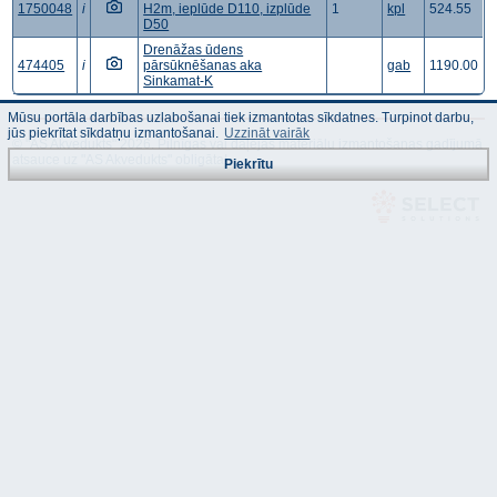
1750048
i
H2m, ieplūde D110, izplūde
1
kpl
524.55
D50
Drenāžas ūdens
474405
i
pārsūknēšanas aka
gab
1190.00
Sinkamat-K
Mūsu portāla darbības uzlabošanai tiek izmantotas sīkdatnes. Turpinot darbu,
jūs piekrītat sīkdatņu izmantošanai.
Uzzināt vairāk
© "AS Akvedukts" 2026. Pilnīgas vai daļējas materiālu izmantošanas gadījumā
atsauce uz "AS Akvedukts" obligāta!
Piekrītu