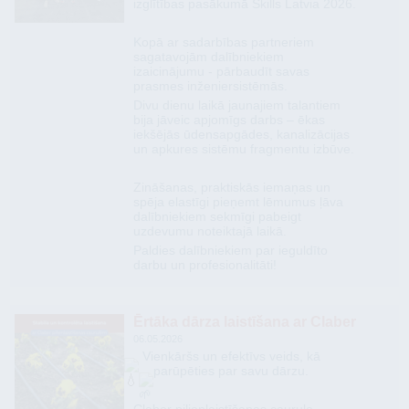
izglītības pasākumā Skills Latvia 2026.
​Kopā ar sadarbības partneriem
sagatavojām dalībniekiem
izaicinājumu - pārbaudīt savas
prasmes inženiersistēmās.
Divu dienu laikā jaunajiem talantiem
bija jāveic apjomīgs darbs – ēkas
iekšējās ūdensapgādes, kanalizācijas
un apkures sistēmu fragmentu izbūve.
​Zināšanas, praktiskās iemaņas un
spēja elastīgi pieņemt lēmumus ļāva
dalībniekiem sekmīgi pabeigt
uzdevumu noteiktajā laikā.
​Paldies dalībniekiem par ieguldīto
darbu un profesionalitāti!
Ērtāka dārza laistīšana ar Claber
06.05.2026
Vienkāršs un efektīvs veids, kā
parūpēties par savu dārzu.