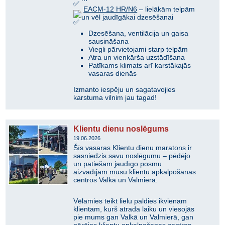
EACM-12 HR/N6
– lielākām telpām
un vēl jaudīgākai dzesēšanai
Dzesēšana, ventilācija un gaisa
sausināšana
Viegli pārvietojami starp telpām
Ātra un vienkārša uzstādīšana
Patīkams klimats arī karstākajās
vasaras dienās
Izmanto iespēju un sagatavojies
karstuma vilnim jau tagad!
Klientu dienu noslēgums
19.06.2026
Šīs vasaras Klientu dienu maratons ir
sasniedzis savu noslēgumu – pēdējo
un patiešām jaudīgo posmu
aizvadījām mūsu klientu apkalpošanas
centros Valkā un Valmierā.
​Vēlamies teikt lielu paldies ikvienam
klientam, kurš atrada laiku un viesojās
pie mums gan Valkā un Valmierā, gan