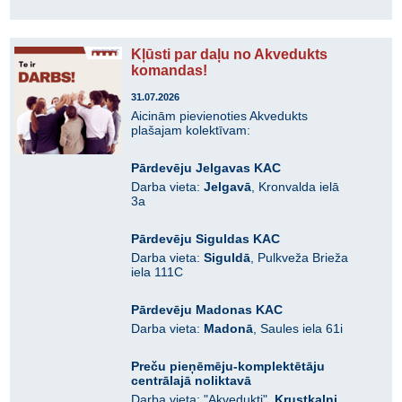
Kļūsti par daļu no Akvedukts
komandas!
31.07.2026
Aicinām pievienoties Akvedukts
plašajam kolektīvam:
Pārdevēju Jelgavas KAC
Darba vieta:
Jelgavā
, Kronvalda ielā
3a
Pārdevēju Siguldas KAC
Darba vieta:
Siguldā
, Pulkveža Brieža
iela 111C
Pārdevēju Madonas KAC
Darba vieta:
Madonā
, Saules iela 61i
Preču pieņēmēju-komplektētāju
centrālajā noliktavā
Darba vieta: "Akvedukti",
Krustkalni
,