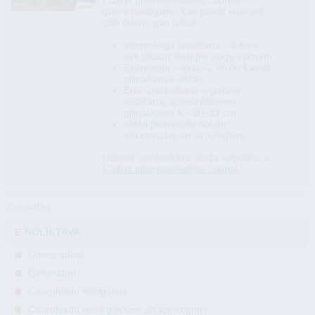
Claber pilienlaistīšanas caurule –
gudrs risinājums, kas palīdz ietaupīt
gan ūdeni, gan laiku!
Vienmērīga laistīšana – ūdens
tiek padots tieši pie augu saknēm
Ekonomija – tikai ~2 l/h no katras
pilināšanas vietas
Ērta uzstādīšana – gatava
lietošanai ar iestrādātiem
pilinātājiem ik ~30–33 cm
Ideāli piemērota dobēm,
siltumnīcām un dzīvžogiem
Izbaudi vienkāršāku dārza kopšanu ar
Claber pilienlaistīšanas cauruli.
Ziņu arhīvs
E-NOLIKTAVA
Ūdens sūkņi
Ģeneratori
Cauruļvadu veidgabali
Cauruļvadu noslēgierīces un aprīkojums