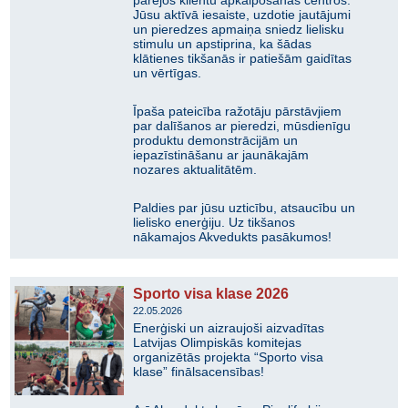
pārējos klientu apkalpošanas centros.
Jūsu aktīvā iesaiste, uzdotie jautājumi
un pieredzes apmaiņa sniedz lielisku
stimulu un apstiprina, ka šādas
klātienes tikšanās ir patiešām gaidītas
un vērtīgas.
Īpaša pateicība ražotāju pārstāvjiem
par dalīšanos ar pieredzi, mūsdienīgu
produktu demonstrācijām un
iepazīstināšanu ar jaunākajām
nozares aktualitātēm.
Paldies par jūsu uzticību, atsaucību un
lielisko enerģiju. Uz tikšanos
nākamajos Akvedukts pasākumos!
Sporto visa klase 2026
22.05.2026
Enerģiski un aizraujoši aizvadītas
Latvijas Olimpiskās komitejas
organizētās projekta “Sporto visa
klase” finālsacensības!