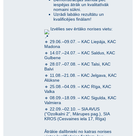
iespējas ātrāk un kvalitatīvāk
nomaini sūkni.
Uzrādi labāko rezultātu un
kvalificējies finālam!
Izvēlies sev ērtāko norises vietu:
🔹 29.06.–09.07. – KAC Liepāja, KAC
Madona
🔹 14.07.–24.07. – KAC Saldus, KAC
Gulbene
🔹 28.07.–07.08. – KAC Talsi, KAC
Balvi
🔹 11.08.–21.08. – KAC Jelgava, KAC
Alūksne
🔹 25.08.–04.09. – KAC Rīga, KAC
Valka
🔹 08.09.–18.09. – KAC Sigulda, KAC
Valmiera
🔹 22.09.–02.10. – SIA AVUS
(“Ozolkalni 2”, Mārupes pag.), SIA
KROS (Cesvaines iela 17, Rīga)
Ātrākie dalībnieki no katras norises