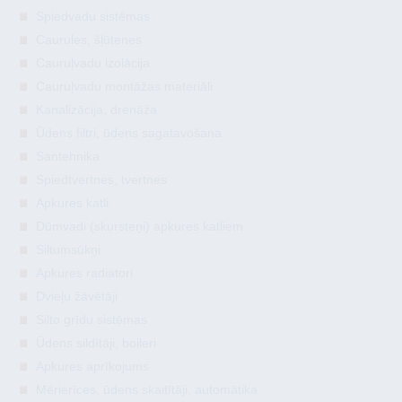
Spiedvadu sistēmas
Caurules, šļūtenes
Cauruļvadu izolācija
Cauruļvadu montāžas materiāli
Kanalizācija, drenāža
Ūdens filtri, ūdens sagatavošana
Santehnika
Spiedtvertnes, tvertnes
Apkures katli
Dūmvadi (skursteņi) apkures katliem
Siltumsūkņi
Apkures radiatori
Dvieļu žāvētāji
Silto grīdu sistēmas
Ūdens sildītāji, boileri
Apkures aprīkojums
Mērierīces, ūdens skaitītāji, automātika