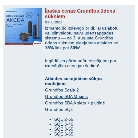
Īpašas cenas Grundfos ūdens
sūkņiem
03.08.2026
Izmanto šo izdevīgo brīdi, lai uzlabotu
vai pilnveidotu savu ūdensapgādes
sistēmu — no 3. augusta Grundfos
ūdens sūkņiem pieejamas atlaides no
15%
līdz pat
30%
!
Iegādājies pārbaudītu risinājumu par
izdevīgāku cenu jau šodien!
Atlaides sekojošiem sūkņu
modeļiem:
Grundfos Scala 2
Grundfos SBA M-siets
Grundfos SBA A siets + pludiņš
Grundfos SQE:
SQE 2-55
SQE 3-40
SQE 3-55
SQE 3-65