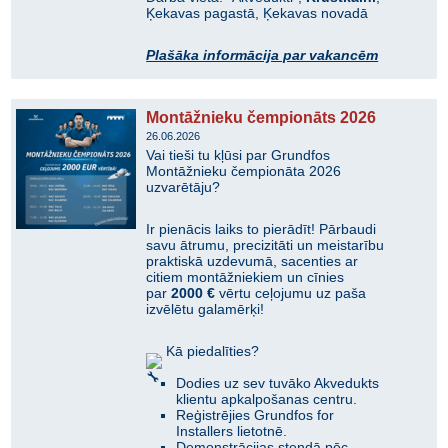
Ķekavas pagastā, Ķekavas novadā
Plašāka informācija par vakancēm
Montāžnieku čempionāts 2026
26.06.2026
Vai tieši tu kļūsi par Grundfos
Montāžnieku čempionāta 2026
uzvarētāju?
Ir pienācis laiks to pierādīt! Pārbaudi
savu ātrumu, precizitāti un meistarību
praktiskā uzdevumā, sacenties ar
citiem montāžniekiem un cīnies
par
2000 €
vērtu ceļojumu uz paša
izvēlētu galamērķi!
Kā piedalīties?
Dodies uz sev tuvāko Akvedukts
klientu apkalpošanas centru.
Reģistrējies Grundfos for
Installers lietotnē.
Demonstrācijas stendā pēc