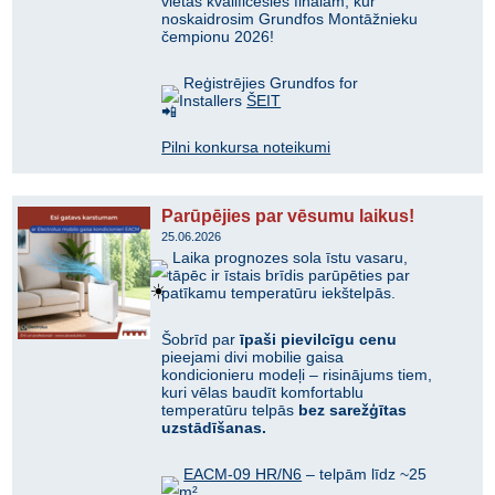
vietas kvalificēsies finālam, kur
noskaidrosim Grundfos Montāžnieku
čempionu 2026!
Reģistrējies Grundfos for
Installers
ŠEIT
Pilni konkursa noteikumi
Parūpējies par vēsumu laikus!
25.06.2026
Laika prognozes sola īstu vasaru,
tāpēc ir īstais brīdis parūpēties par
patīkamu temperatūru iekštelpās.
Šobrīd par
īpaši pievilcīgu cenu
pieejami divi mobilie gaisa
kondicionieru modeļi – risinājums tiem,
kuri vēlas baudīt komfortablu
temperatūru telpās
bez sarežģītas
uzstādīšanas.
EACM-09 HR/N6
– telpām līdz ~25
m²