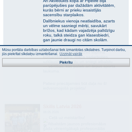
Arī Akvedukts kopā ar Pipelife bija
parūpējušies par dažādām aktivitātēm,
kurās bērni ar prieku iesaistījās
sacensību starplaikos.
Dalībniekus vienoja neatlaidība, azarts
un vēlme sasniegt mērķi, savukārt
brīžos, kad kādam vajadzēja palīdzīgu
roku, talkā steidza gan klasesbiedri,
gan jaunie draugi no citām skolām.
Mūsu portāla darbības uzlabošanai tiek izmantotas sīkdatnes. Turpinot darbu,
Šādas kopīgas pieredzes stiprina
jūs piekrītat sīkdatņu izmantošanai.
Uzzināt vairāk
komandas garu, māca sadarboties,
uzklausīt citam citu un sniegt atbalstu
Piekrītu
— vērtības, kas paliek arī ārpus sporta
laukuma.
Patiesi priecājamies būt daļa no šī
iedvesmojošā projekta!
Skills Latvia 2026
08.05.2026
Ceļā uz meistarību!
​Atbalstām jaunos profesionāļus
gada vērienīgākajā profesionālās