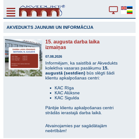
AKVEDUKTS JAUNUMI UN INFORMĀCIJA
15. augusta darba laika
izmaiņas
07.08.2026
Informējam, ka saistībā ar Akvedukts
kolektīva vasaras pasākumu
15.
augustā (sestdien)
būs slēgti šādi
klientu apkalpošanas centri:
KAC Rīga
KAC Alūksne
KAC Sigulda
Pārējie klientu apkalpošanas centri
strādās ierastajā darba laikā.
Atvainojamies par sagādātajām
neērtībām!