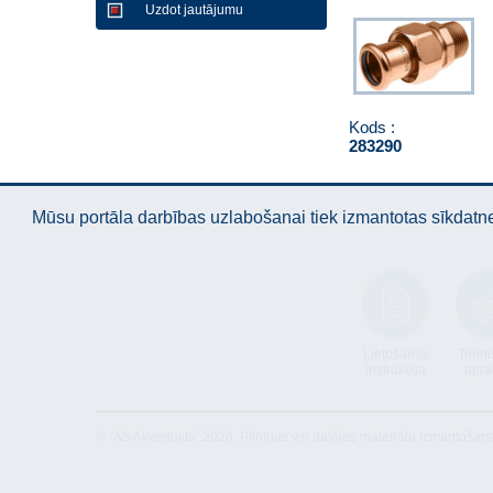
Uzdot jautājumu
Kods :
283290
Mūsu portāla darbības uzlabošanai tiek izmantotas sīkdatnes
Lietošanas
Tehni
instrukcija
apra
© "AS Akvedukts" 2026. Pilnīgas vai daļējas materiālu izmantošan