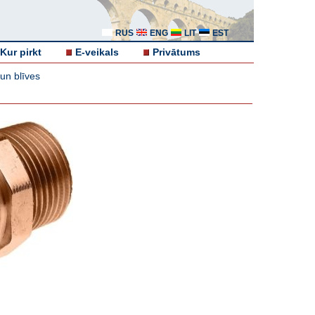
RUS
ENG
LIT
EST
Kur pirkt
E-veikals
Privātums
un blīves