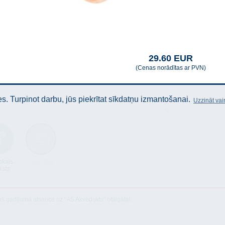
29.60 EUR
(Cenas norādītas ar PVN)
. Turpinot darbu, jūs piekrītat sīkdatņu izmantošanai.
Uzzināt vai
skais
Atbilstība
ksts
as gadījumā atsauce uz "AS Akvedukts" obligāta!