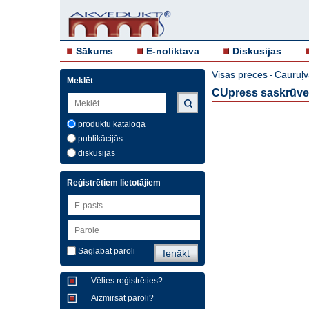
Sākums
E-noliktava
Diskusijas
Visas preces
Cauruļv
-
Meklēt
CUpress saskrūve,
produktu katalogā
publikācijās
diskusijās
Reģistrētiem lietotājiem
Saglabāt paroli
Vēlies reģistrēties?
Aizmirsāt paroli?