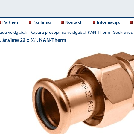
Partneri
Par firmu
Kontakti
Informācija
adu veidgabali
Kapara presējamie veidgabali KAN-Therm
Saskrūves 
-
-
 ār.vītne 22 x ¾", KAN-Therm