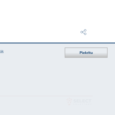
rāk
Piekrītu