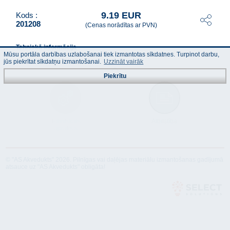
9.19 EUR
Kods :
201208
(Cenas norādītas ar PVN)
Tehniskā informācija
Mūsu portāla darbības uzlabošanai tiek izmantotas sīkdatnes. Turpinot darbu,
jūs piekrītat sīkdatņu izmantošanai.
Uzzināt vairāk
Piekrītu
Tehniskais
Atbilstība
apraksts
© "AS Akvedukts" 2026. Pilnīgas vai daļējas materiālu izmantošanas gadījumā
atsauce uz "AS Akvedukts" obligāta!