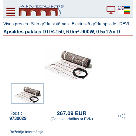
Visas preces
Silto grīdu sistēmas
Elektriskā grīdu apsilde
DEVI
-
-
-
Apsildes paklājs DTIR-150, 6.0m² -900W, 0.5x12m D
267.09 EUR
Kods :
9730029
(Cenas norādītas ar PVN)
Ražotāja informācija