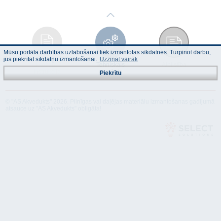
Mūsu portāla darbības uzlabošanai tiek izmantotas sīkdatnes. Turpinot darbu,
jūs piekrītat sīkdatņu izmantošanai.
Uzzināt vairāk
Lietošanas
Tehniskais
Atbilstība
instrukcija
apraksts
Piekrītu
© "AS Akvedukts" 2026. Pilnīgas vai daļējas materiālu izmantošanas gadījumā
atsauce uz "AS Akvedukts" obligāta!