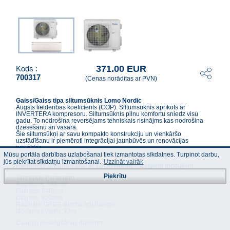
371.00 EUR
Kods :
700317
(Cenas norādītas ar PVN)
Gaiss/Gaiss tipa siltumsūknis Lomo Nordic
Augsts lietderības koeficients (COP). Siltumsūknis aprīkots ar
INVERTERA kompresoru. Siltumsūknis pilnu komfortu sniedz visu
gadu. To nodrošina reversējams tehniskais risinājms kas nodrošina
dzesēšanu ari vasarā.
Šie siltumsūkņi ar savu kompakto konstrukciju un vienkāršo
uzstādīšanu ir piemēroti integrācijai jaunbūvēs un renovācijas
projektos.
Mūsu portāla darbības uzlabošanai tiek izmantotas sīkdatnes. Turpinot darbu,
Siltumsūkņa ārējais modulis
jūs piekrītat sīkdatņu izmantošanai.
Uzzināt vairāk
Piemērots izmantošanai ar
Lomo Nordic
iekšējiem moduļiem
Piekrītu
Tehniskie Parametri
Augstums: 596mm
Platums: 848mm
Dziļums: 320mm
Ražotājs: GREE electric appliances
Izcelsmes valsts: Ķīna
Cauruļu pieslēgšanas diametrs: