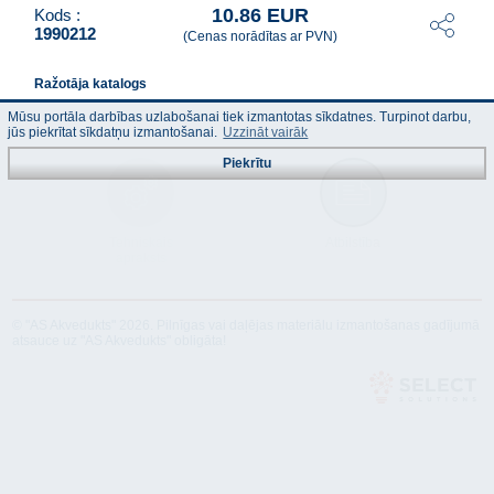
10.86 EUR
Kods :
1990212
(Cenas norādītas ar PVN)
Ražotāja katalogs
Mūsu portāla darbības uzlabošanai tiek izmantotas sīkdatnes. Turpinot darbu,
jūs piekrītat sīkdatņu izmantošanai.
Uzzināt vairāk
Piekrītu
Tehniskais
Atbilstība
apraksts
© "AS Akvedukts" 2026. Pilnīgas vai daļējas materiālu izmantošanas gadījumā
atsauce uz "AS Akvedukts" obligāta!