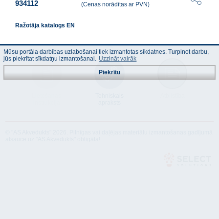
934112
(Cenas norādītas ar PVN)
Ražotāja katalogs EN
Mūsu portāla darbības uzlabošanai tiek izmantotas sīkdatnes. Turpinot darbu,
jūs piekrītat sīkdatņu izmantošanai.
Uzzināt vairāk
Piekrītu
Lietošanas
Tehniskais
Atbilstība
instrukcija
apraksts
© "AS Akvedukts" 2026. Pilnīgas vai daļējas materiālu izmantošanas gadījumā
atsauce uz "AS Akvedukts" obligāta!