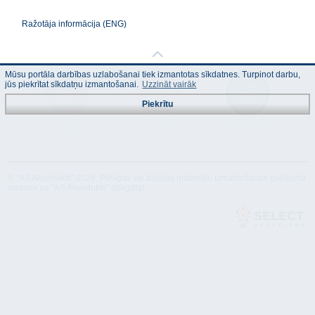
Ražotāja informācija
(ENG)
Mūsu portāla darbības uzlabošanai tiek izmantotas sīkdatnes. Turpinot darbu,
jūs piekrītat sīkdatņu izmantošanai.
Uzzināt vairāk
Piekrītu
Lietošanas
Tehniskais
Atbilstība
instrukcija
apraksts
© "AS Akvedukts" 2026. Pilnīgas vai daļējas materiālu izmantošanas gadījumā
atsauce uz "AS Akvedukts" obligāta!