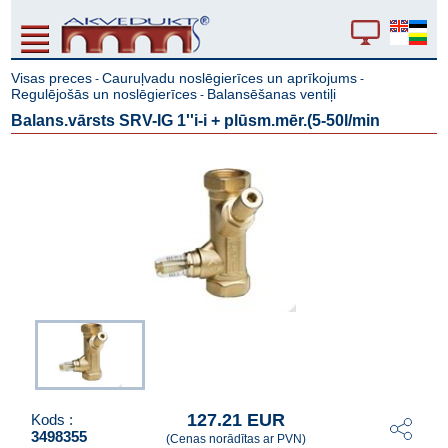
Visas preces
Cauruļvadu noslēgierīces un aprīkojums
-
-
Regulējošās un noslēgierīces
Balansēšanas ventiļi
-
Balans.vārsts SRV-IG 1''i-i + plūsm.mēr.(5-50l/min
127.21 EUR
Kods :
3498355
(Cenas norādītas ar PVN)