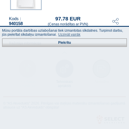
97.78 EUR
Kods :
940158
(Cenas norādītas ar PVN)
Mūsu portāla darbības uzlabošanai tiek izmantotas sīkdatnes. Turpinot darbu,
jūs piekrītat sīkdatņu izmantošanai.
Uzzināt vairāk
Šeit papildinformācija:
Piekrītu
Ražotāja informācija
Lietošanas
Tehniskais
Atbilstība
instrukcija
apraksts
© "AS Akvedukts" 2026. Pilnīgas vai daļējas materiālu izmantošanas gadījumā
atsauce uz "AS Akvedukts" obligāta!