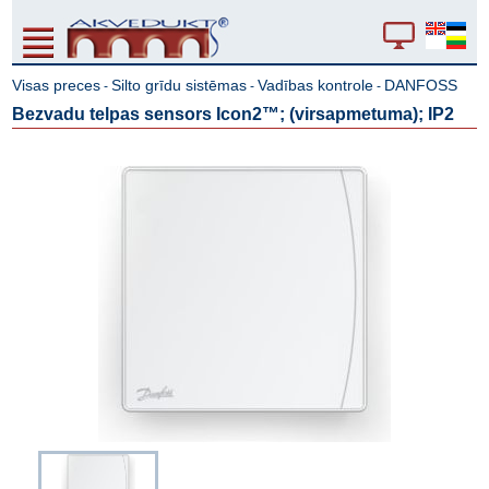
Visas preces
Silto grīdu sistēmas
Vadības kontrole
DANFOSS
-
-
-
Bezvadu telpas sensors Icon2™; (virsapmetuma); IP2