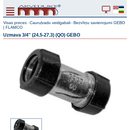
Visas preces
Cauruļvadu veidgabali
Bezvītņu savienojumi GEBO
-
-
| FLAMCO
Uzmava 3/4'' (24,5-27,3) (QO) GEBO